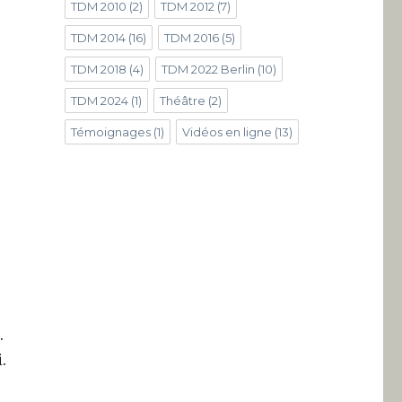
TDM 2010
(2)
TDM 2012
(7)
TDM 2014
(16)
TDM 2016
(5)
TDM 2018
(4)
TDM 2022 Berlin
(10)
TDM 2024
(1)
Théâtre
(2)
Témoignages
(1)
Vidéos en ligne
(13)
.
.