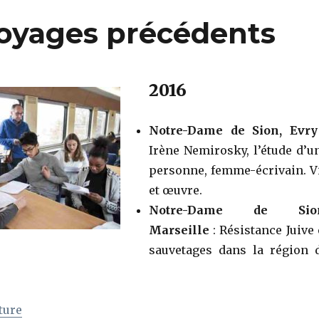
oyages précédents
2016
Notre-Dame de Sion, Evry
Irène Nemirosky, l’étude d’u
personne, femme-écrivain. V
et œuvre.
Notre-Dame de Sion
Marseille
: Résistance Juive 
sauvetages dans la région 
de « Animations des voyages précédents »
ture