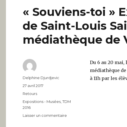
« Souviens-toi » 
de Saint-Louis Sa
médiathèque de V
Du 6 au 20 mai, 
médiathèque de V
Auteur
Delphine Djurdjevic
à 11h par les él
Publié
27 avril 2017
le
Catégories
Retours
Étiquettes
Expositions - Musées
,
TDM
2016
sur
Laisser un commentaire
« Souviens-