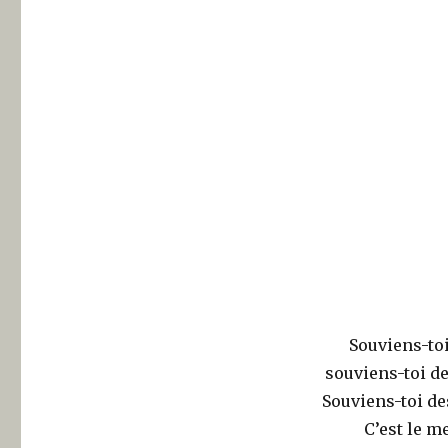
toi »
Exposition
des
élèves
de
Saint-
Louis
Saint-
Clément
à
la
médiathèque
de
Viry-
Châtillon
Souviens-to
souviens-toi de
Souviens-toi des
C’est le m