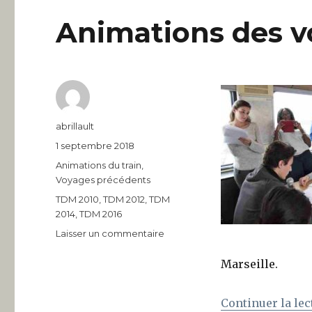
Animations des v
Auteur
abrillault
Publié
1 septembre 2018
le
Catégories
Animations du train
,
Voyages précédents
Étiquettes
TDM 2010
,
TDM 2012
,
TDM
2014
,
TDM 2016
sur
Laisser un commentaire
Animations
des
Marseille.
voyages
précédents
Continuer la lec