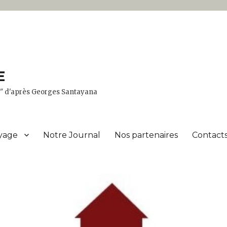
E
er" d'après Georges Santayana
yage
Notre Journal
Nos partenaires
Contacts