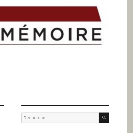
RECHERC
Recherche
pour
: