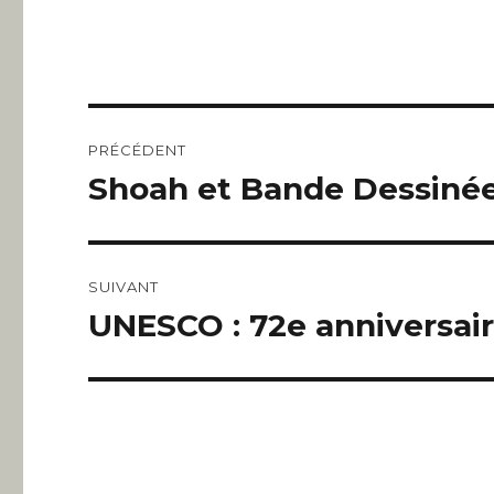
Navigation
PRÉCÉDENT
de
Shoah et Bande Dessinée
Article
précédent :
l’article
SUIVANT
UNESCO : 72e anniversair
Article
suivant :