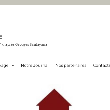
E
er" d'après Georges Santayana
yage
Notre Journal
Nos partenaires
Contacts