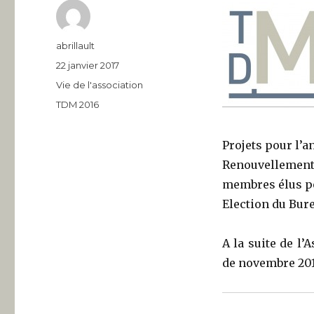
Auteur
abrillault
Publié
22 janvier 2017
le
Catégories
Vie de l'association
Étiquettes
TDM 2016
Projets pour l’a
Renouvellemen
membres élus po
Election du Bure
A la suite de l
de novembre 20