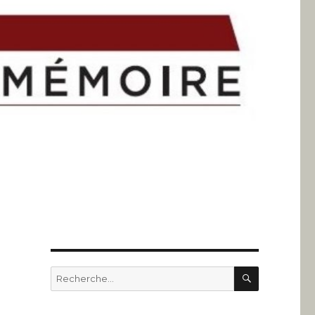
RECHERC
Recherche
pour
: