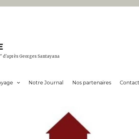
E
er" d'après Georges Santayana
oyage
Notre Journal
Nos partenaires
Contact