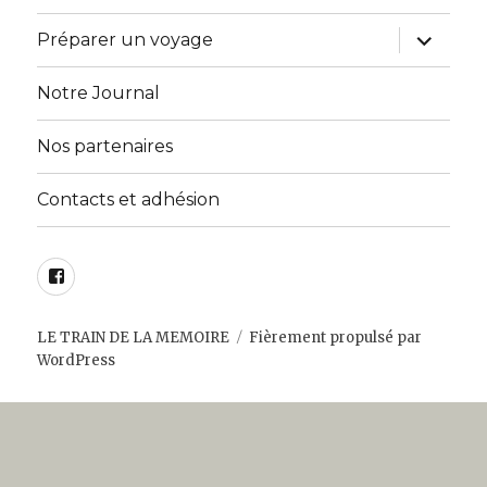
sous-
menu
ouvrir
Préparer un voyage
le
sous-
menu
Notre Journal
Nos partenaires
Contacts et adhésion
Facebook
LE TRAIN DE LA MEMOIRE
Fièrement propulsé par
WordPress