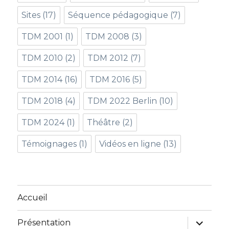
Sites
(17)
Séquence pédagogique
(7)
TDM 2001
(1)
TDM 2008
(3)
TDM 2010
(2)
TDM 2012
(7)
TDM 2014
(16)
TDM 2016
(5)
TDM 2018
(4)
TDM 2022 Berlin
(10)
TDM 2024
(1)
Théâtre
(2)
Témoignages
(1)
Vidéos en ligne
(13)
Accueil
ouvrir
Présentation
le