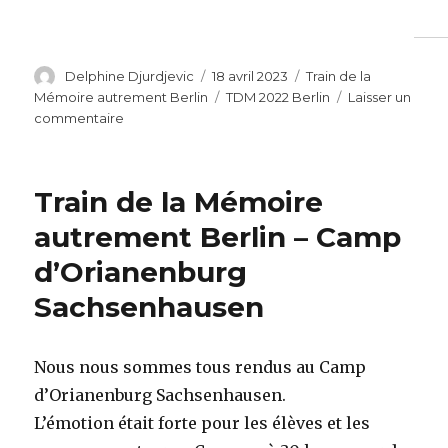
Auteur
Publié
Catégories
Delphine Djurdjevic
18 avril 2023
Train de la
le
Étiquettes
Mémoire autrement Berlin
TDM 2022 Berlin
Laisser un
sur
commentaire
Train
de
la
Train de la Mémoire
mémoire
autrement
autrement Berlin – Camp
Berlin-
d’Orianenburg
Visite
du
Sachsenhausen
quartier
juif
Nous nous sommes tous rendus au Camp
d’Orianenburg Sachsenhausen.
L’émotion était forte pour les élèves et les