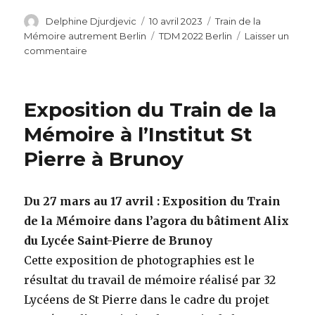
Auteur
Publié
Catégories
Delphine Djurdjevic
10 avril 2023
Train de la
le
Étiquettes
Mémoire autrement Berlin
TDM 2022 Berlin
Laisser un
sur
commentaire
Train
de
la
Exposition du Train de la
Mémoire
autrement
Mémoire à l’Institut St
Berlin
Pierre à Brunoy
–
Camp
d’Orianenburg
Sachsenhausen
Du 27 mars au 17 avril : Exposition du Train
de la Mémoire dans l’agora du bâtiment Alix
du Lycée Saint-Pierre de Brunoy
Cette exposition de photographies est le
résultat du travail de mémoire réalisé par 32
Lycéens de St Pierre dans le cadre du projet