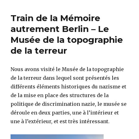
du
Train
Train de la Mémoire
de
la
autrement Berlin – Le
Mémoire
Musée de la topographie
à
l’Institut
de la terreur
St
Pierre
à
Nous avons visité le Musée de la topographie
Brunoy
de la terreur dans lequel sont présentés les
différents éléments historiques du nazisme et
de la mise en place des structures de la
politique de discrimination nazie, le musée se
déroule en deux parties, une à l’intérieur et
une à l’extérieur, et est très intéressant.