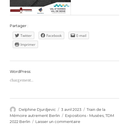
Partager :
Twitter
Facebook
E-mail
Imprimer
WordPress:
chargement…
Auteur
Publié
Catégories
Delphine Djurdjevic
3 avril 2023
Train de la
le
Étiquettes
Mémoire autrement Berlin
Expositions - Musées
,
TDM
sur
2022 Berlin
Laisser un commentaire
Exposition