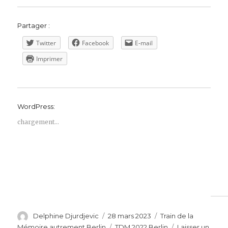
Partager :
Twitter
Facebook
E-mail
Imprimer
WordPress:
chargement…
Auteur
Publié
Catégories
Delphine Djurdjevic
28 mars 2023
Train de la
le
Étiquettes
Mémoire autrement Berlin
TDM 2022 Berlin
Laisser un