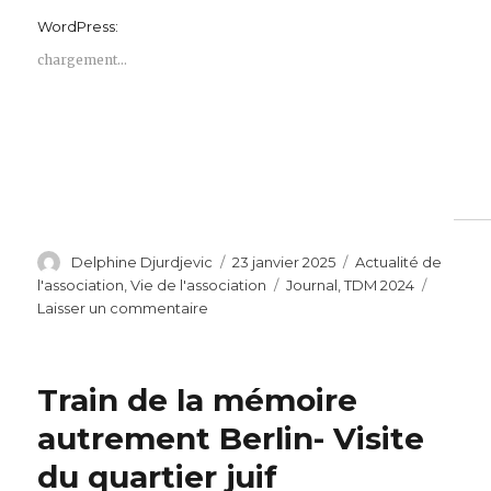
WordPress:
chargement…
Auteur
Publié
Catégories
Delphine Djurdjevic
23 janvier 2025
Actualité de
le
Étiquettes
l'association
,
Vie de l'association
Journal
,
TDM 2024
sur
Laisser un commentaire
14e
Journal
–
Train de la mémoire
Numéro
spécial
autrement Berlin- Visite
–
du quartier juif
Retour