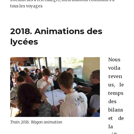
tous les voyages
2018. Animations des
lycées
Nous
voila
reven
us, le
temps
des
bilans
et de
Train 2016. Wagon animation
la