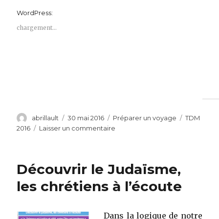
WordPress:
chargement…
Auteur
Publié
Catégories
Étiquettes
abrillault
30 mai 2016
Préparer un voyage
TDM
le
sur
2016
Laisser un commentaire
2016.
Animations
par
Découvrir le Judaïsme,
groupes
les chrétiens à l’écoute
Dans la logique de notre