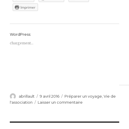
Imprimer
WordPress:
chargement…
Auteur
Publié
Catégories
abrillault
9 avril 2016
Préparer un voyage
,
Vie de
le
sur
l'association
Laisser un commentaire
Découvrir
le
Judaïsme,
les