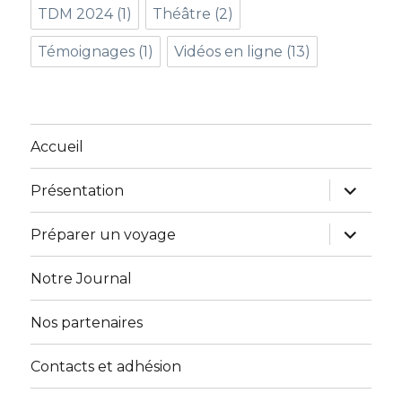
TDM 2024
(1)
Théâtre
(2)
Témoignages
(1)
Vidéos en ligne
(13)
Accueil
ouvrir
Présentation
le
sous-
menu
ouvrir
Préparer un voyage
le
sous-
menu
Notre Journal
Nos partenaires
Contacts et adhésion