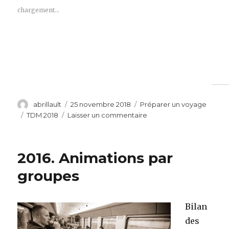
chargement…
Auteur
Publié
Catégories
abrillault
25 novembre 2018
Préparer un voyage
le
Étiquettes
sur
TDM 2018
Laisser un commentaire
2018.
Animations
des
2016. Animations par
lycées
groupes
Bilan
des