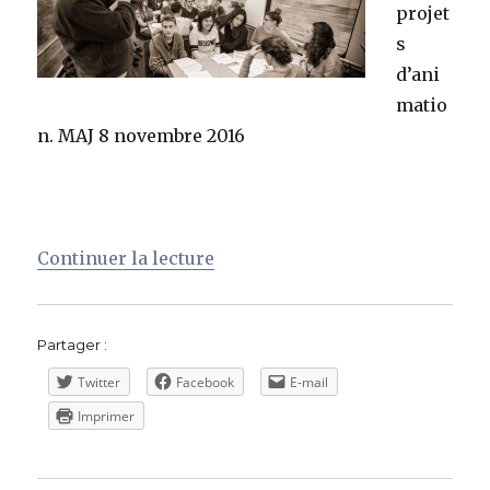
projet
s
d’ani
matio
n. MAJ 8 novembre 2016
de « 2016. Animations par gro
Continuer la lecture
Partager :
Twitter
Facebook
E-mail
Imprimer