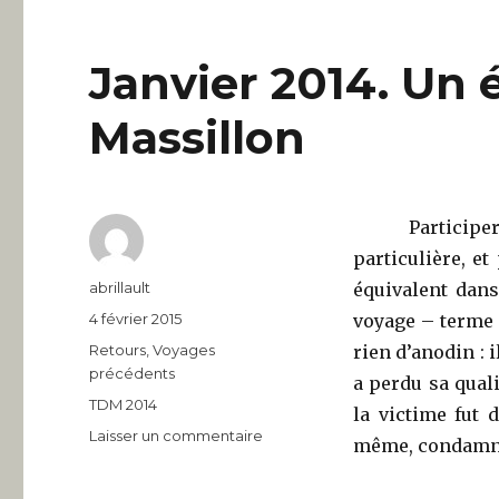
Janvier 2014. Un é
Massillon
Participer au
particulière, et
Auteur
abrillault
équivalent dans
Publié
4 février 2015
voyage – terme 
le
Catégories
Retours
,
Voyages
rien d’anodin : 
précédents
a perdu sa qual
Étiquettes
TDM 2014
la victime fut 
sur
Laisser un commentaire
même, condamné
Janvier
2014.