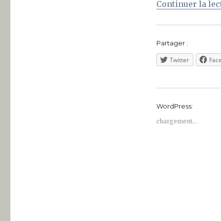
Un
Continuer la lec
élève
de
l’École
Partager :
Massillon
Twitter
Fac
WordPress:
chargement…