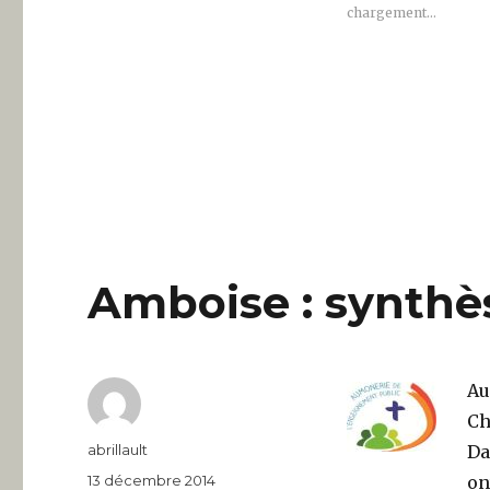
chargement…
Amboise : synthè
Au
Ch
Auteur
abrillault
Da
Publié
13 décembre 2014
on