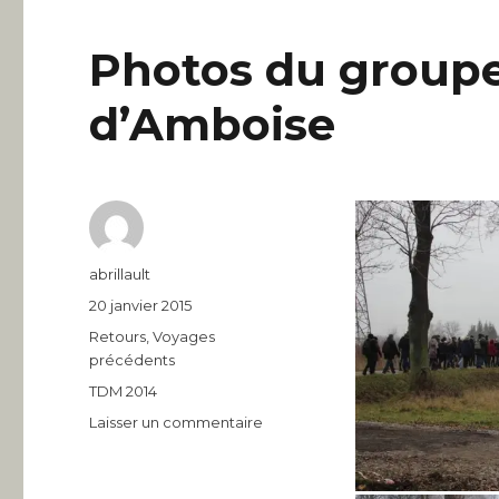
Photos du groupe
d’Amboise
Auteur
abrillault
Publié
20 janvier 2015
le
Catégories
Retours
,
Voyages
précédents
Étiquettes
TDM 2014
sur
Laisser un commentaire
Photos
du
groupe