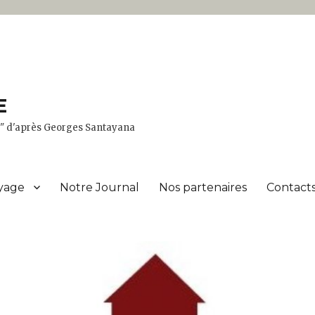
E
er" d'après Georges Santayana
yage
Notre Journal
Nos partenaires
Contacts