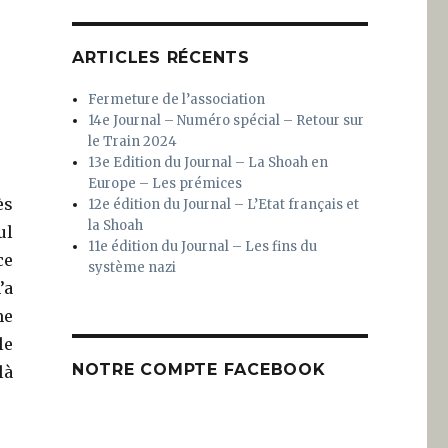
ARTICLES RÉCENTS
Fermeture de l’association
14e Journal – Numéro spécial – Retour sur
le Train 2024
13e Edition du Journal – La Shoah en
Europe – Les prémices
ès
12e édition du Journal – L’Etat français et
la Shoah
ul
11e édition du Journal – Les fins du
ce
système nazi
’a
me
le
NOTRE COMPTE FACEBOOK
là