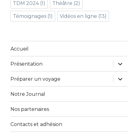
TDM 2024
(1)
Théâtre
(2)
Témoignages
(1)
Vidéos en ligne
(13)
Accueil
ouvrir
Présentation
le
sous-
menu
ouvrir
Préparer un voyage
le
sous-
menu
Notre Journal
Nos partenaires
Contacts et adhésion