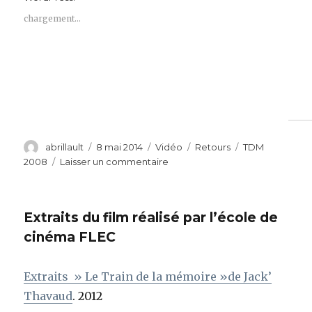
chargement…
Auteur
Publié
Format
Catégories
Étiquettes
abrillault
8 mai 2014
Vidéo
Retours
TDM
le
sur
2008
Laisser un commentaire
2009.
Notre-
Dame
Extraits du film réalisé par l’école de
de
Sion,
cinéma FLEC
Marseille
Extraits » Le Train de la mémoire »de Jack’
Thavaud
. 2012