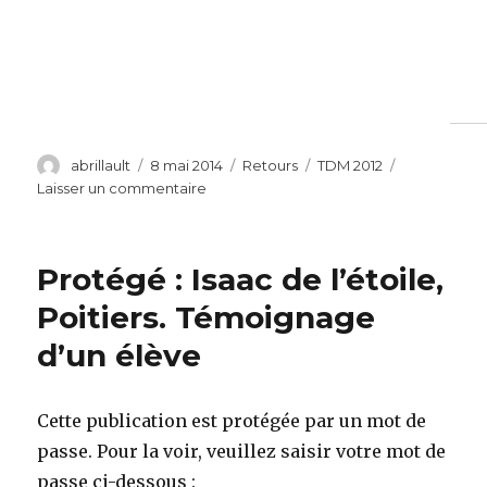
Auteur
Publié
Catégories
Étiquettes
abrillault
8 mai 2014
Retours
TDM 2012
le
sur
Laisser un commentaire
2012.
Charles
Péguy,
Protégé : Isaac de l’étoile,
Paris
Poitiers. Témoignage
d’un élève
Cette publication est protégée par un mot de
passe. Pour la voir, veuillez saisir votre mot de
passe ci-dessous :