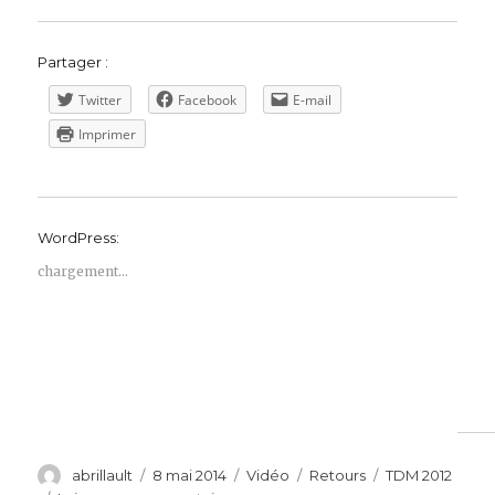
Partager :
Twitter
Facebook
E-mail
Imprimer
WordPress:
chargement…
Auteur
Publié
Format
Catégories
Étiquettes
abrillault
8 mai 2014
Vidéo
Retours
TDM 2012