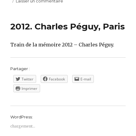
le
sur
Laisser un commentaire
Extraits
du
film
2012. Charles Péguy, Paris
réalisé
par
l’école
Train de la mémoire 2012 – Charles Péguy.
de
cinéma
FLEC
Partager :
Twitter
Facebook
E-mail
Imprimer
WordPress:
chargement…