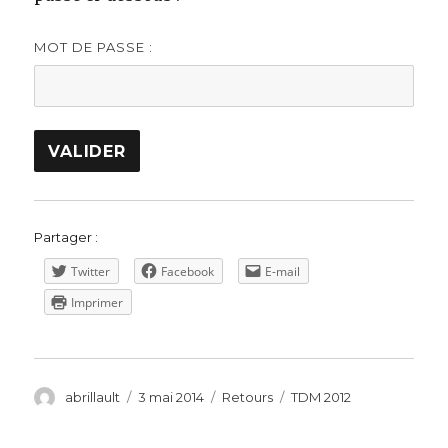
MOT DE PASSE :
Partager :
Twitter
Facebook
E-mail
Imprimer
Auteur
Publié
Catégories
Étiquettes
abrillault
3 mai 2014
Retours
TDM 2012
le