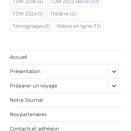
TDM 2018
(4)
TDM 2022 Berlin
(10)
TDM 2024
(1)
Théâtre
(2)
Témoignages
(1)
Vidéos en ligne
(13)
Accueil
ouvrir
Présentation
le
sous-
menu
ouvrir
Préparer un voyage
le
sous-
menu
Notre Journal
Nos partenaires
Contacts et adhésion