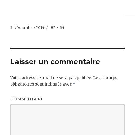
Publié
Taille
9 décembre 2014
82 × 64
le
réelle
Laisser un commentaire
Votre adresse e-mail ne sera pas publiée.
Les champs
obligatoires sont indiqués avec
*
COMMENTAIRE