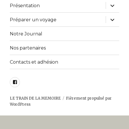
ouvrir
Présentation
le
sous-
menu
ouvrir
Préparer un voyage
le
sous-
menu
Notre Journal
Nos partenaires
Contacts et adhésion
Facebook
LE TRAIN DE LA MEMOIRE
Fièrement propulsé par
WordPress