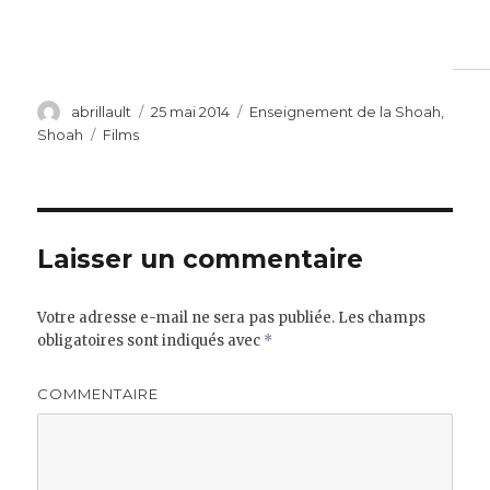
Auteur
Publié
Catégories
abrillault
25 mai 2014
Enseignement de la Shoah
,
le
Étiquettes
Shoah
Films
Laisser un commentaire
Votre adresse e-mail ne sera pas publiée.
Les champs
obligatoires sont indiqués avec
*
COMMENTAIRE