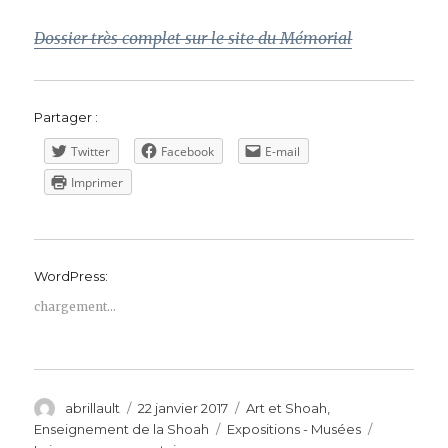
Dossier très complet sur le site du Mémorial
Partager :
Twitter
Facebook
E-mail
Imprimer
WordPress:
chargement…
Auteur
Publié
Catégories
abrillault
22 janvier 2017
Art et Shoah
,
le
Étiquettes
Enseignement de la Shoah
Expositions - Musées