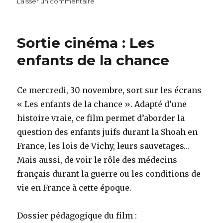
sur
Laisser un commentaire
Shoah
et
Bande
Sortie cinéma : Les
Dessinée.
Exposition
enfants de la chance
au
Mémorial
Ce mercredi, 30 novembre, sort sur les écrans
« Les enfants de la chance ». Adapté d’une
histoire vraie, ce film permet d’aborder la
question des enfants juifs durant la Shoah en
France, les lois de Vichy, leurs sauvetages…
Mais aussi, de voir le rôle des médecins
français durant la guerre ou les conditions de
vie en France à cette époque.
Dossier pédagogique du film :