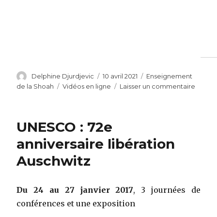
Auteur
Publié
Catégories
Delphine Djurdjevic
10 avril 2021
Enseignement
le
Étiquettes
sur
de la Shoah
Vidéos en ligne
Laisser un commentaire
Confé
numér
–
UNESCO : 72e
La
décen
anniversaire libération
1990
Auschwitz
:
mémoi
et
enjeux
Du 24 au 27 janvier 2017
, 3 journées de
dans
conférences et une exposition
la