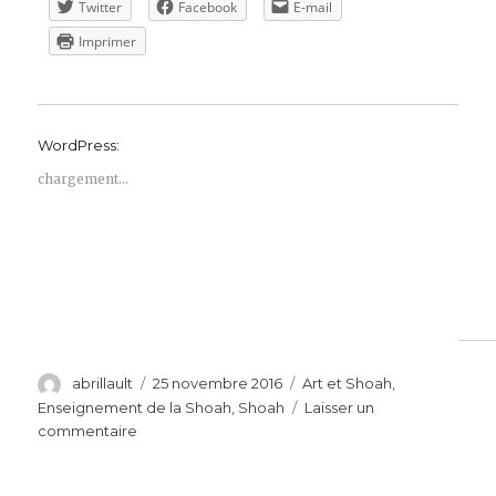
Twitter
Facebook
E-mail
Imprimer
WordPress:
chargement…
Auteur
Publié
Catégories
abrillault
25 novembre 2016
Art et Shoah
,
le
Enseignement de la Shoah
,
Shoah
Laisser un
sur
commentaire
Sortie
cinéma