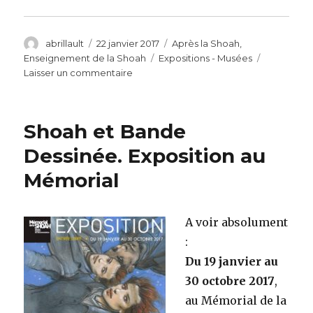
Auteur
Publié
Catégories
abrillault
22 janvier 2017
Après la Shoah
,
le
Étiquettes
Enseignement de la Shoah
Expositions - Musées
sur
Laisser un commentaire
UNESCO
:
72e
Shoah et Bande
anniversaire
libération
Dessinée. Exposition au
Auschwitz
Mémorial
A voir absolument
:
Du 19 janvier au
30 octobre 2017
,
au Mémorial de la