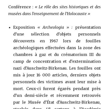
transm
de
Conférence :
« Le rôle des sites historiques et des
l’histoi
musées dans l’enseignement de l’Holocauste »
de
la
Shoah
Exposition
« Archeologia » :
présentation
?
d’une sélection d’objets personnels
découverts en 1967 lors de fouilles
archéologiques effectuées dans la zone des
chambres à gaz et du crématorium III du
camp de concentration et d’extermination
nazi d’Auschwitz-Birkenau. Les fouilles ont
mis à jour 16 000 articles, derniers objets
personnels des victimes avant leur mise à
mort. Ceux-ci furent égarés pendant près
d’un demi-siècle et récemment retrouvés
par le Musée d’État d’Auschwitz-Birkenau,