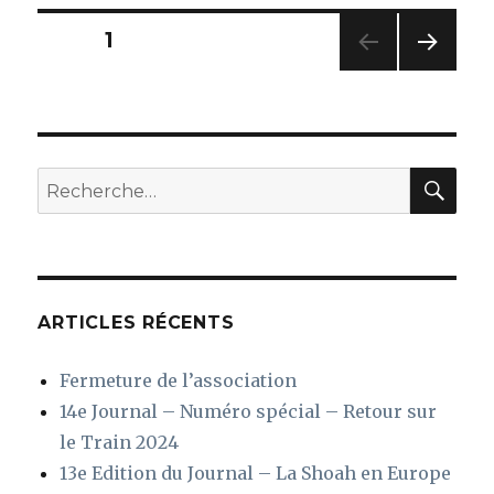
:
Les
Navigation
PAGE
1
enfants
de
PAG
des
la
E
chance
SUIV
articles
ANT
E
REC
Recherche
pour
:
ARTICLES RÉCENTS
Fermeture de l’association
14e Journal – Numéro spécial – Retour sur
le Train 2024
13e Edition du Journal – La Shoah en Europe