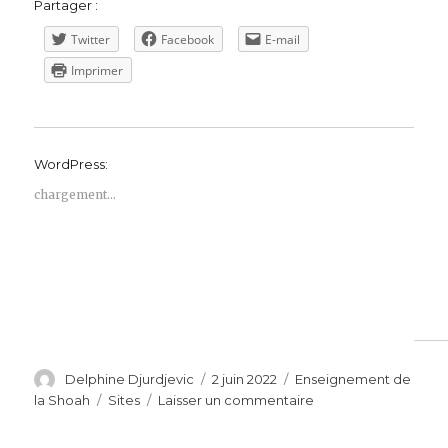
Partager :
Twitter
Facebook
E-mail
Imprimer
WordPress:
chargement…
Auteur
Publié
Catégories
Delphine Djurdjevic
2 juin 2022
Enseignement de
le
Étiquettes
sur
la Shoah
Sites
Laisser un commentaire
Les
Derniers