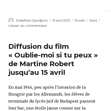
Auteur
Publié
Catégories
Étiquettes
Delphine Djurdjevic
15 avril 2021
Shoah
Sites
le
sur
Laisser un commentaire
Site
Les
témoins
Diffusion du film
« Oublie-moi si tu peux »
de Martine Robert
jusqu’au 15 avril
En mai 1944, peu après l’invasion de la
Hongrie par les Allemands, les élèves de
terminale du lycée juif de Budapest passent
leur bac, une étoile jaune cousue sur la