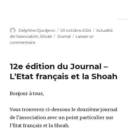
Auteur
Publié
Catégories
Delphine Djurdjevic
20 octobre 2024
Actualité
le
Étiquettes
de l'association
,
Shoah
Journal
Laisser un
sur
commentaire
13e
Edition
du
12e édition du Journal –
Journal
–
L’Etat français et la Shoah
La
Shoah
en
Bonjour à tous,
Europe
–
Les
Vous trouverez ci-dessous le douzième journal
prémices
de l’association avec un point particulier sur
l’Etat français et la Shoah.