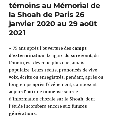
moi
témoins au Mémorial de
si
la Shoah de Paris 26
tu
peux »
janvier 2020 au 29 août
de
Martine
2021
Robert
jusqu’au
15
« 75 ans après l’ouverture des
camps
avril
d’extermination
, la ﬁgure du
survivant
, du
témoin, est devenue plus que jamais
populaire. Leurs récits, prononcés de vive
voix, écrits ou enregistrés, pendant, après ou
longtemps après l’événement, composent
aujourd’hui une immense source
d’information chorale sur la
Shoah
, dont
l’étude incombera encore aux
futures
générations
.