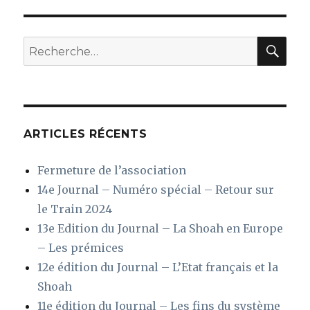
Mémorial
SUIV
articles
ANT
de
E
la
REC
Recherche
Shoah
pour
de
Paris
:
26
janvier
2020
ARTICLES RÉCENTS
au
29
août
Fermeture de l’association
2021
14e Journal – Numéro spécial – Retour sur
le Train 2024
13e Edition du Journal – La Shoah en Europe
– Les prémices
12e édition du Journal – L’Etat français et la
Shoah
11e édition du Journal – Les fins du système