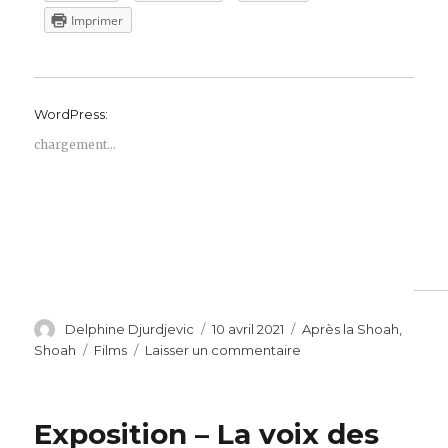
Imprimer
WordPress:
chargement…
Auteur
Publié
Catégories
Delphine Djurdjevic
10 avril 2021
Après la Shoah
,
le
Étiquettes
sur
Shoah
Films
Laisser un commentaire
Diffusion
du
film
Exposition – La voix des
« Oublie-