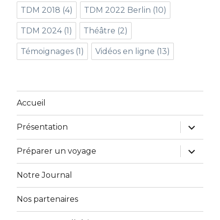
TDM 2018
(4)
TDM 2022 Berlin
(10)
TDM 2024
(1)
Théâtre
(2)
Témoignages
(1)
Vidéos en ligne
(13)
Accueil
ouvrir
Présentation
le
sous-
menu
ouvrir
Préparer un voyage
le
sous-
menu
Notre Journal
Nos partenaires