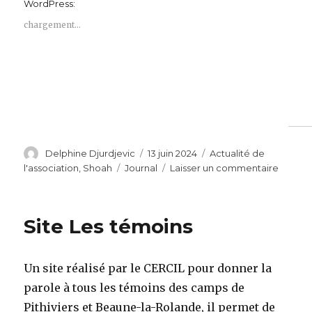
WordPress:
chargement…
Auteur
Publié
Catégories
Delphine Djurdjevic
13 juin 2024
Actualité de
le
Étiquettes
sur
l'association
,
Shoah
Journal
Laisser un commentaire
12e
édition
du
Site Les témoins
Journal
–
L’Etat
Un site réalisé par le CERCIL pour donner la
françai
et
parole à tous les témoins des camps de
la
Pithiviers et Beaune-la-Rolande, il permet de