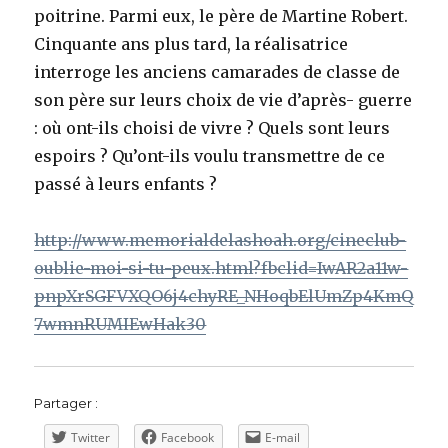
poitrine. Parmi eux, le père de Martine Robert.
Cinquante ans plus tard, la réalisatrice
interroge les anciens camarades de classe de
son père sur leurs choix de vie d’après- guerre
: où ont-ils choisi de vivre ? Quels sont leurs
espoirs ? Qu’ont-ils voulu transmettre de ce
passé à leurs enfants ?
http://www.memorialdelashoah.org/cineclub-
oublie-moi-si-tu-peux.html?fbclid=IwAR2a11w-
pnpXrSGFVXQO6j4chyRE_NHoqbElUmZp4KmQ
7wmnRUMIEwHak30
Partager :
Twitter
Facebook
E-mail