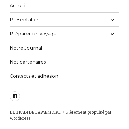
Accueil
ouvrir
Présentation
le
sous-
menu
ouvrir
Préparer un voyage
le
sous-
menu
Notre Journal
Nos partenaires
Contacts et adhésion
Facebook
LE TRAIN DE LA MEMOIRE
Fièrement propulsé par
WordPress