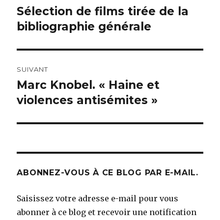
de
Sélection de films tirée de la
Article
précédent :
bibliographie générale
l’article
SUIVANT
Marc Knobel. « Haine et
Article
suivant :
violences antisémites »
ABONNEZ-VOUS À CE BLOG PAR E-MAIL.
Saisissez votre adresse e-mail pour vous
abonner à ce blog et recevoir une notification