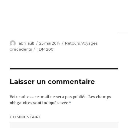
Auteur
Publié
Catégories
abrillault
25 mai 2014
Retours
,
Voyages
le
Étiquettes
précédents
TDM 2001
Laisser un commentaire
Votre adresse e-mail ne sera pas publiée.
Les champs
obligatoires sont indiqués avec
*
COMMENTAIRE