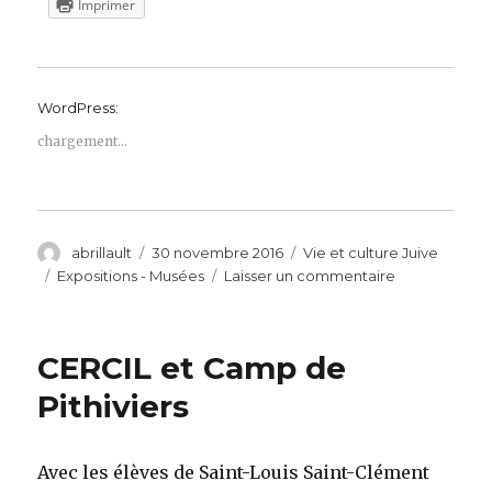
Imprimer
WordPress:
chargement…
Auteur
Publié
Catégories
abrillault
30 novembre 2016
Vie et culture Juive
le
Étiquettes
sur
Expositions - Musées
Laisser un commentaire
MAJH.
Suites
des
CERCIL et Camp de
expositions
de
Pithiviers
mars
2016
Avec les élèves de Saint-Louis Saint-Clément