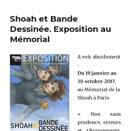
UNESCO
:
72e
Shoah et Bande
anniversaire
libération
Dessinée. Exposition au
Auschwitz
Mémorial
A voir absolument
:
Du 19 janvier au
30 octobre 2017
,
au Mémorial de la
Shoah à Paris
« Non sans
prudence, erreurs
et tâtonnements,