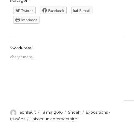
Partager :
Twitter
Facebook
E-mail
Imprimer
WordPress:
chargement…
Auteur
Publié
Catégories
Étiquettes
abrillault
18 mai 2016
Shoah
Expositions -
le
sur
Musées
Laisser un commentaire
Exposition
Mémoire