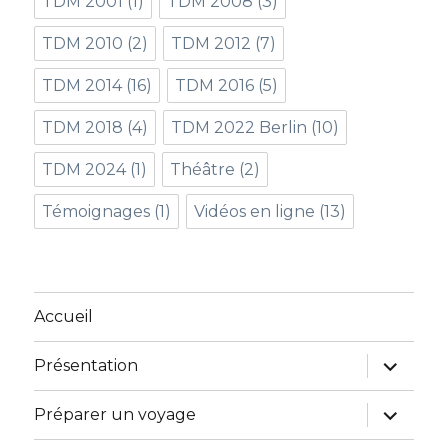
TDM 2001
(1)
TDM 2008
(3)
TDM 2010
(2)
TDM 2012
(7)
TDM 2014
(16)
TDM 2016
(5)
TDM 2018
(4)
TDM 2022 Berlin
(10)
TDM 2024
(1)
Théâtre
(2)
Témoignages
(1)
Vidéos en ligne
(13)
Accueil
ouvrir
Présentation
le
sous-
menu
ouvrir
Préparer un voyage
le
sous-