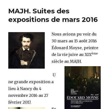
et
Bande
MAJH. Suites des
Dessinée.
Exposition
expositions de mars 2016
au
Mémorial
Nous avions pu voir d
u
30 mars au 15 août 2016
Édouard Moyse,
peintre
ème
de la vie juive au XIX
siècle au MAJH.
U
ne grande exposition a
lieu à Nancy du 4
novembre 2016 au 27
février 2017.