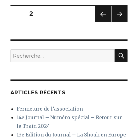
Rom
Navigation
PAGE
2
PAG
PAG
des
E
E
PRÉC
SUIV
articles
ÉDE
ANT
NTE
E
REC
Recherche
pour
:
ARTICLES RÉCENTS
Fermeture de l’association
14e Journal – Numéro spécial – Retour sur
le Train 2024
13e Edition du Journal – La Shoah en Europe