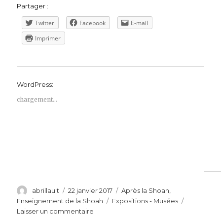
Partager :
Twitter
Facebook
E-mail
Imprimer
WordPress:
chargement…
Auteur
Publié
Catégories
abrillault
22 janvier 2017
Après la Shoah
,
le
Étiquettes
Enseignement de la Shoah
Expositions - Musées
sur
Laisser un commentaire