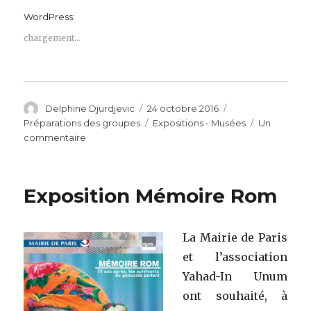
WordPress:
chargement…
Auteur
Publié
Catégories
Delphine Djurdjevic
24 octobre 2016
le
Étiquettes
Préparations des groupes
Expositions - Musées
Un
sur
commentaire
CERCIL
et
Camp
Exposition Mémoire Rom
de
Pithiviers
La Mairie de Paris
et l’association
Yahad-In Unum
ont souhaité, à