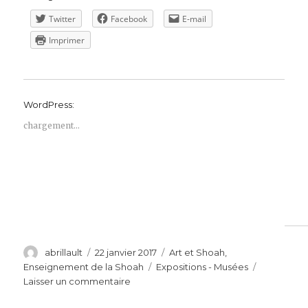
Twitter
Facebook
E-mail
Imprimer
WordPress:
chargement…
Auteur
Publié
Catégories
abrillault
22 janvier 2017
Art et Shoah
,
le
Étiquettes
Enseignement de la Shoah
Expositions - Musées
sur
Laisser un commentaire
Shoah