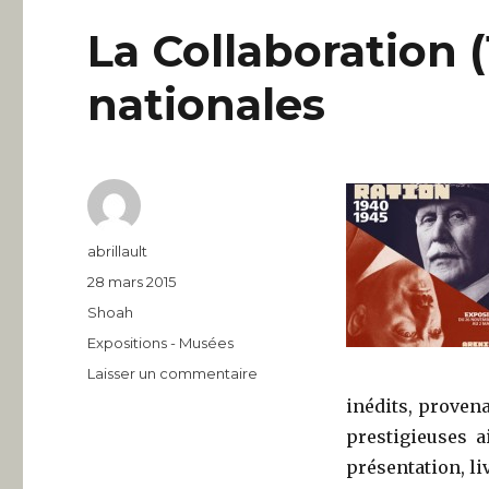
La Collaboration 
nationales
Auteur
abrillault
Publié
28 mars 2015
le
Catégories
Shoah
Étiquettes
Expositions - Musées
sur
Laisser un commentaire
La
inédits, proven
Collaboration
prestigieuses a
(1940-
1945).
présentation, l
Archives