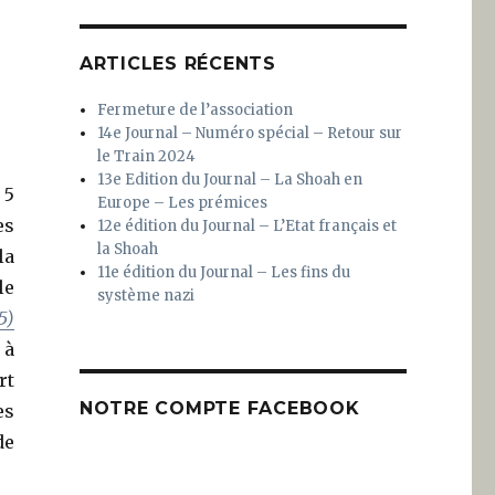
ARTICLES RÉCENTS
Fermeture de l’association
14e Journal – Numéro spécial – Retour sur
le Train 2024
13e Edition du Journal – La Shoah en
 5
Europe – Les prémices
es
12e édition du Journal – L’Etat français et
la Shoah
la
11e édition du Journal – Les fins du
le
système nazi
5)
 à
rt
NOTRE COMPTE FACEBOOK
es
de