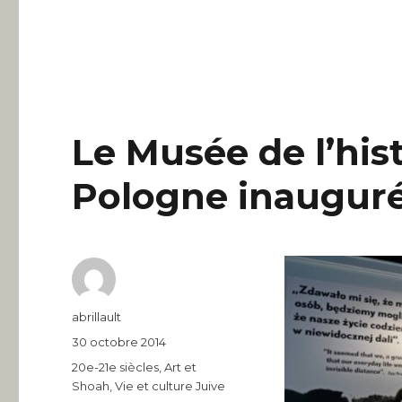
Le Musée de l’hist
Pologne inauguré
Auteur
abrillault
Publié
30 octobre 2014
le
Catégories
20e-21e siècles
,
Art et
Shoah
,
Vie et culture Juive