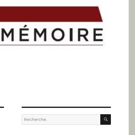
RECHERC
Recherche
pour
: