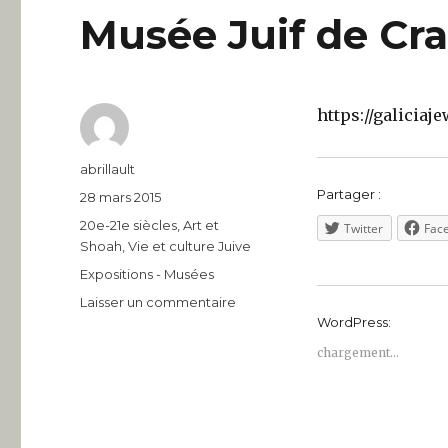
Musée Juif de Cr
https://galicia
Auteur
abrillault
Partager :
Publié
28 mars 2015
le
Catégories
20e-21e siècles
,
Art et
Twitter
Fac
Shoah
,
Vie et culture Juive
Étiquettes
Expositions - Musées
sur
Laisser un commentaire
Musée
WordPress:
Juif
chargement…
de
Cracovie