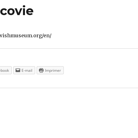
acovie
jewishmuseum.org/en/
ebook
E-mail
Imprimer