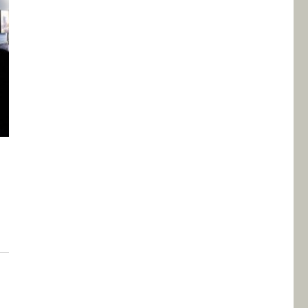
uguré à Varsovie »