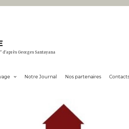
E
er" d'après Georges Santayana
yage
Notre Journal
Nos partenaires
Contacts