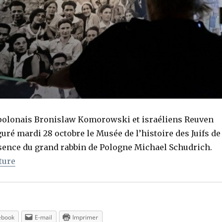
polonais Bronislaw Komorowski et israéliens Reuven
guré mardi 28 octobre le Musée de l’histoire des Juifs de
sence du grand rabbin de Pologne Michael Schudrich.
de « Le Musée de l’histoire des Juifs de Pologne ina
ture
ebook
E-mail
Imprimer