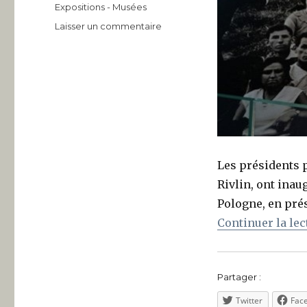
Étiquettes
Expositions - Musées
sur
Laisser un commentaire
Le
Musée
de
l’histoire
des
Juifs
de
Pologne
inauguré
Les présidents 
à
Rivlin, ont inau
Varsovie
Pologne, en pré
Continuer la lec
Partager :
Twitter
Fac