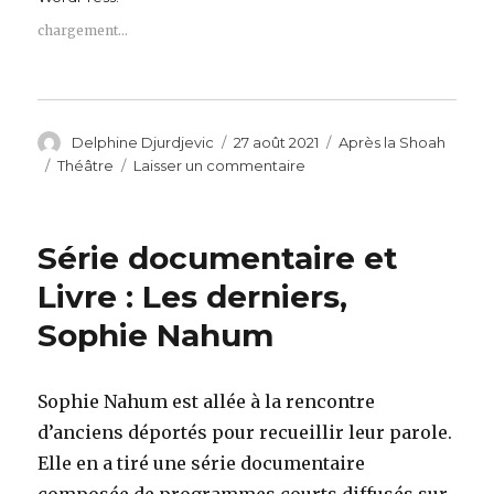
chargement…
Auteur
Publié
Catégories
Delphine Djurdjevic
27 août 2021
Après la Shoah
le
Étiquettes
sur
Théâtre
Laisser un commentaire
Pièce
de
théâtre
Série documentaire et
:
Après
Livre : Les derniers,
l’oubli
Sophie Nahum
Sophie Nahum est allée à la rencontre
d’anciens déportés pour recueillir leur parole.
Elle en a tiré une série documentaire