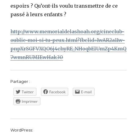
espoirs ? Qu’ont-ils voulu transmettre de ce
passé à leurs enfants ?
http://www.memorialdelashoah.org/cineclub-
oublie-moi-si-tu-peux.html?fbclid=IwAR2a11w-
pnpXrSGFVXQO6j4chyRE_NHoqbElUmZp4KmQ
7wmnRUMIEwHak30
Partager :
Twitter
Facebook
E-mail
Imprimer
WordPress: