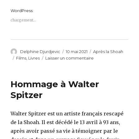
WordPress:
chargement…
Auteur
Publié
Catégories
Delphine Djurdjevic
10 mai 2021
Après la Shoah
le
Étiquettes
sur
Films
,
Livres
Laisser un commentaire
Série
documentaire
et
Hommage à Walter
Livre
:
Spitzer
Les
derniers,
Sophie
Walter Spitzer est un artiste français rescapé
Nahum
de la Shoah. Il est décédé le 13 avril à 93 ans,
après avoir passé sa vie à témoigner par le