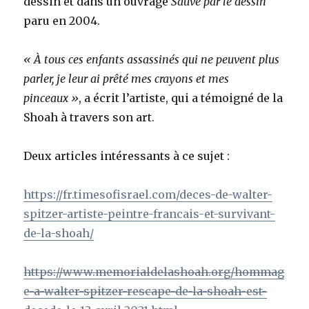
dessin et dans un ouvrage
Sauvé par le dessin
paru en 2004.
« À tous ces enfants assassinés qui ne peuvent plus
parler, je leur ai prêté mes crayons et mes
pinceaux »
, a écrit l’artiste, qui a témoigné de la
Shoah à travers son art.
Deux articles intéressants à ce sujet :
https://fr.timesofisrael.com/deces-de-walter-
spitzer-artiste-peintre-francais-et-survivant-
de-la-shoah/
https://www.memorialdelashoah.org/hommag
e-a-walter-spitzer-rescape-de-la-shoah-est-