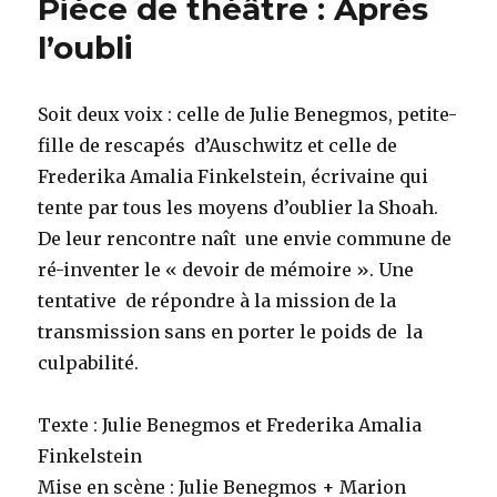
Pièce de théâtre : Après
Pingouin
et
l’oubli
Goéland
de
Michel
Soit deux voix : celle de Julie Benegmos, petite-
Leclerc
fille de rescapés d’Auschwitz et celle de
par
Emécé
Frederika Amalia Finkelstein, écrivaine qui
tente par tous les moyens d’oublier la Shoah.
De leur rencontre naît une envie commune de
ré-inventer le « devoir de mémoire ». Une
tentative de répondre à la mission de la
transmission sans en porter le poids de la
culpabilité.
Texte : Julie Benegmos et Frederika Amalia
Finkelstein
Mise en scène : Julie Benegmos + Marion