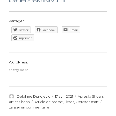
decede-le-13-avril-2021.html
Partager :
Twitter
Facebook
E-mail
Imprimer
WordPress:
chargement…
Auteur
Publié
Catégories
Delphine Djurdjevic
17 avril 2021
Après la Shoah
,
le
Étiquettes
Art et Shoah
Article de presse
,
Livres
,
Oeuvres d'art
sur
Laisser un commentaire
Hommage