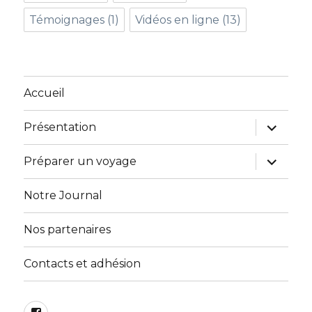
Témoignages
(1)
Vidéos en ligne
(13)
Accueil
ouvrir
Présentation
le
sous-
menu
ouvrir
Préparer un voyage
le
sous-
menu
Notre Journal
Nos partenaires
Contacts et adhésion
Facebook