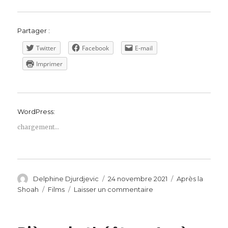
Partager :
Twitter
Facebook
E-mail
Imprimer
WordPress:
chargement…
Auteur
Publié
Catégories
Delphine Djurdjevic
24 novembre 2021
Après la
le
Étiquettes
sur
Shoah
Films
Laisser un commentaire
Critique
du
film