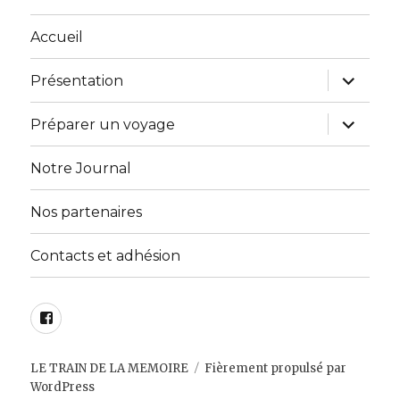
Accueil
ouvrir
Présentation
le
sous-
menu
ouvrir
Préparer un voyage
le
sous-
menu
Notre Journal
Nos partenaires
Contacts et adhésion
Facebook
LE TRAIN DE LA MEMOIRE
Fièrement propulsé par
WordPress