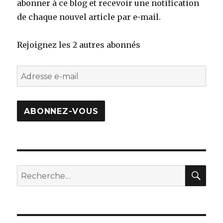
abonner à ce blog et recevoir une notification
de chaque nouvel article par e-mail.
Rejoignez les 2 autres abonnés
Adresse
e-
mail
ABONNEZ-VOUS
REC
Recherche
pour
: