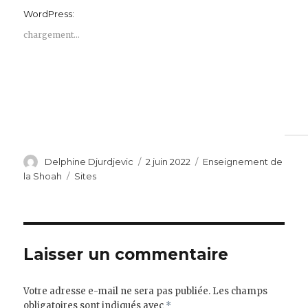
WordPress:
chargement…
Auteur
Publié
Catégories
Delphine Djurdjevic
2 juin 2022
Enseignement de
le
Étiquettes
la Shoah
Sites
Laisser un commentaire
Votre adresse e-mail ne sera pas publiée.
Les champs
obligatoires sont indiqués avec
*