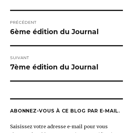
Navigation
PRÉCÉDENT
de
6ème édition du Journal
Article
précédent :
l’article
SUIVANT
7ème édition du Journal
Article
suivant :
ABONNEZ-VOUS À CE BLOG PAR E-MAIL.
Saisissez votre adresse e-mail pour vous