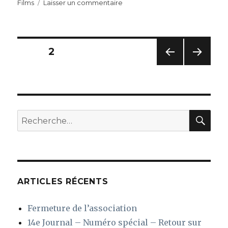
le
sur
Films
Laisser un commentaire
Autour
du
film
« A
Navigation
PAGE
2
la
vie »
PAG
PAG
des
E
E
PRÉC
SUIV
articles
ÉDE
ANT
NTE
E
REC
Recherche
pour
:
ARTICLES RÉCENTS
Fermeture de l’association
14e Journal – Numéro spécial – Retour sur