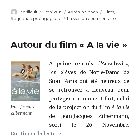
Auteur
Publié
Catégories
Étiquettes
abrillault
1 mai 2015
Après la Shoah
Films
,
le
sur
Séquence pédagogique
Laisser un commentaire
« Le
Labyrinthe
du
Autour du film « A la vie »
silence »
A peine rentrés d’Auschwitz,
les élèves de Notre-Dame de
Sion, Paris ont été heureux de
se retrouver à nouveau pour
partager un moment fort, celui
Jean-Jacques
de la projection du film
A la vie
Zilbermann
de Jean-Jacques Zilbermann,
sorti le 26 Novembre.
de « Autour du film « A la vie »
Continuer la lecture