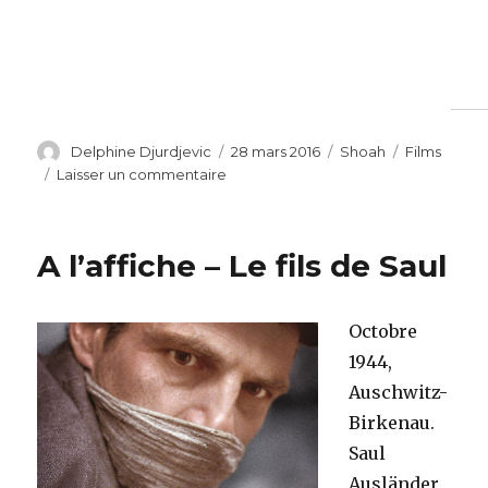
Auteur
Publié
Catégories
Étiquettes
Delphine Djurdjevic
28 mars 2016
Shoah
Films
le
sur
Laisser un commentaire
Documentaire
–
Hitler
A l’affiche – Le fils de Saul
et
les
apôtres
Octobre
du
mal
1944,
–
Auschwitz-
30
Birkenau.
mars
2016
Saul
20h55
Ausländer