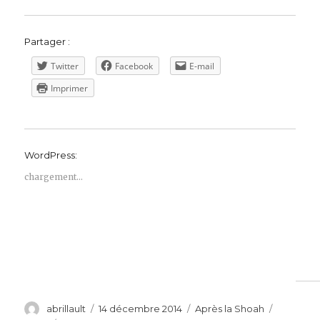
Partager :
Twitter
Facebook
E-mail
Imprimer
WordPress:
chargement…
Auteur
Publié
Catégories
Étiquette
abrillault
14 décembre 2014
Après la Shoah