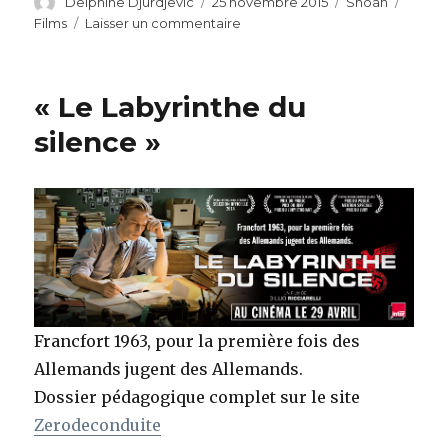
Auteur
Publié
Catégories
Étique
Delphine Djurdjevic
25 novembre 2015
Shoah
le
sur
Films
Laisser un commentaire
A
l’affiche
–
« Le Labyrinthe du
Le
fils
silence »
de
Saul
Francfort 1963, pour la première fois des
Allemands jugent des Allemands.
Dossier pédagogique complet sur le site
Zerodeconduite