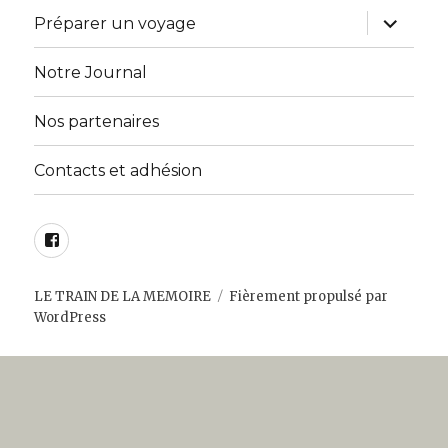
sous-
menu
ouvrir
Préparer un voyage
le
sous-
menu
Notre Journal
Nos partenaires
Contacts et adhésion
Facebook
LE TRAIN DE LA MEMOIRE
Fièrement propulsé par
WordPress