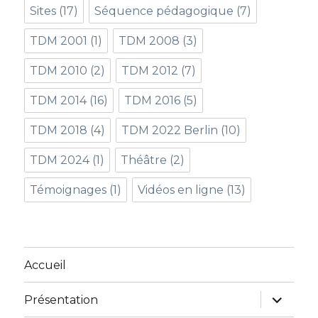
Sites
(17)
Séquence pédagogique
(7)
TDM 2001
(1)
TDM 2008
(3)
TDM 2010
(2)
TDM 2012
(7)
TDM 2014
(16)
TDM 2016
(5)
TDM 2018
(4)
TDM 2022 Berlin
(10)
TDM 2024
(1)
Théâtre
(2)
Témoignages
(1)
Vidéos en ligne
(13)
Accueil
ouvrir
Présentation
le