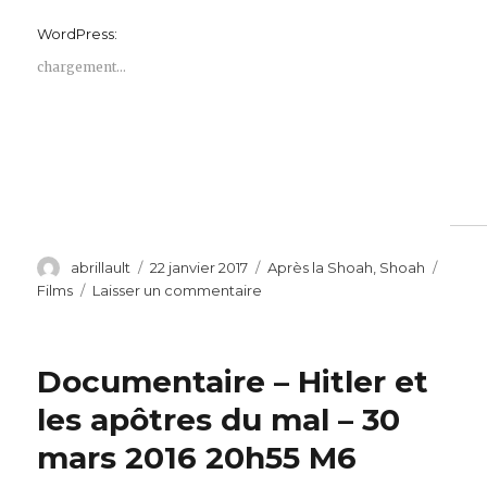
WordPress:
chargement…
Auteur
Publié
Catégories
Étiqu
abrillault
22 janvier 2017
Après la Shoah
,
Shoah
le
sur
Films
Laisser un commentaire
« Sauver
Auschwitz
? »
Documentaire – Hitler et
de
Jonathan
les apôtres du mal – 30
Hayoun
mars 2016 20h55 M6
sur
Arte