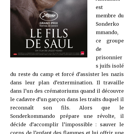
M6
est
membre du
Sonderko
mmando,
ce groupe
de
prisonnier
s juifs isolé
du reste du camp et forcé d’assister les nazis
dans leur plan d’extermination. Il travaille
dans l’un des crématoriums quand il découvre
le cadavre d’un garçon dans les traits duquel il
reconnaît son fils. Alors que le
Sonderkommando prépare une révolte, il
décide d’accomplir l’impossible : sauver le
corps de l’enfant des flammes et lui offrir une