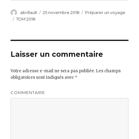
Auteur
Publié
Catégories
abrillault
25 novembre 2018
Préparer un voyage
le
Étiquettes
TDM 2018
Laisser un commentaire
Votre adresse e-mail ne sera pas publiée.
Les champs
obligatoires sont indiqués avec
*
COMMENTAIRE