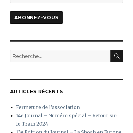
e-
mail
ABONNEZ-VOUS
REC
Recherche
pour
:
ARTICLES RÉCENTS
Fermeture de l’association
14e Journal – Numéro spécial – Retour sur
le Train 2024
13e Edition du Journal – La Shoah en Europe