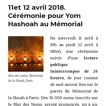
de
11et 12 avril 2018.
Yom
HaShoah,
Cérémonie pour Yom
lettre
Hashoah au Mémorial
spéciale
Akadem
:
lectures,
Du mercredi 11 avril à
films
19h au jeudi 12 avril à
et
18h45, une cérémonie
conférences
suivie d’une
lecture
publique
ininterrompue de 24
Mur des noms. Mémorial
heures
, de jour comme
de la Shoah, Paris
de nuit auront lieu sur le
parvis du Mémorial de
la Shoah à Paris. Des 76 000 noms inscrits sur
le Mur des Noms, seront prononcés, un à un,