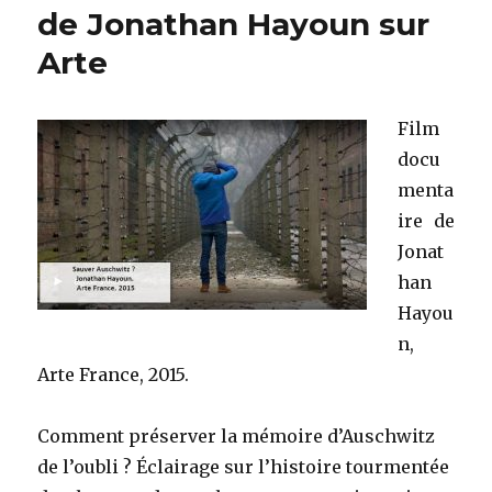
du
de Jonathan Hayoun sur
siècle
Arte
Film
docu
menta
ire de
Jonat
han
Hayou
n,
Arte France, 2015.
Comment préserver la mémoire d’Auschwitz
de l’oubli ? Éclairage sur l’histoire tourmentée