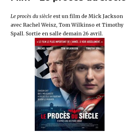
Cérémonie
pour
Le procès du siècle
est un film de Mick Jackson
Yom
Hashoah
avec Rachel Weisz, Tom Wilkinso et Timothy
au
Spall. Sortie en salle demain 26 avril.
Mémorial