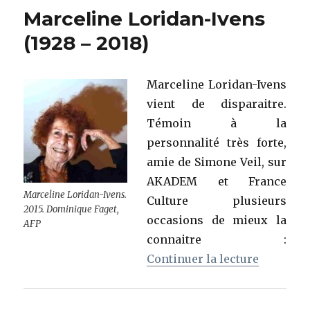
Marceline Loridan-Ivens
(1928 – 2018)
Marceline Loridan-Ivens
vient de disparaitre.
Témoin à la
personnalité très forte,
amie de Simone Veil, sur
AKADEM et France
Marceline Loridan-Ivens.
Culture plusieurs
2015. Dominique Faget,
occasions de mieux la
AFP
connaitre :
de « Marc
Continuer la lecture