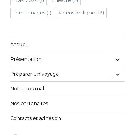
TDM 2024
(1)
Théâtre
(2)
Témoignages
(1)
Vidéos en ligne
(13)
Accueil
ouvrir
Présentation
le
sous-
menu
ouvrir
Préparer un voyage
le
sous-
menu
Notre Journal
Nos partenaires
Contacts et adhésion