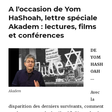
Ivens
A l’occasion de Yom
(1928
–
HaShoah, lettre spéciale
2018)
Akadem : lectures, films
et conférences
DE
YOM
HASH
OAH
…
Akadem
Avec
la
disparition des derniers survivants, comment