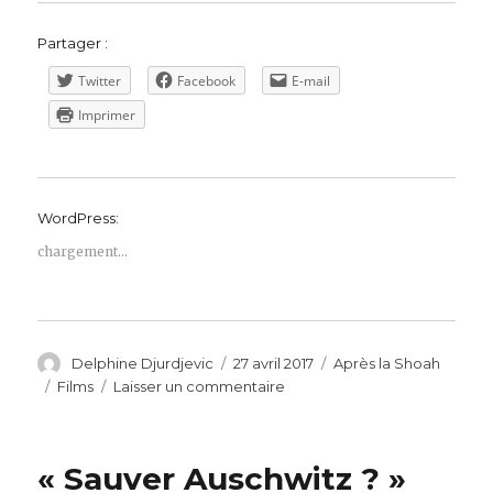
Partager :
Twitter
Facebook
E-mail
Imprimer
WordPress:
chargement…
Auteur
Publié
Catégories
Delphine Djurdjevic
27 avril 2017
Après la Shoah
le
Étiquettes
sur
Films
Laisser un commentaire
Film
–
Le
« Sauver Auschwitz ? »
procès