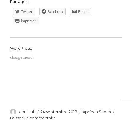
Partager :
Twitter
Facebook
E-mail
Imprimer
WordPress:
chargement…
Auteur
Publié
Catégories
abrillault
24 septembre 2018
Après la Shoah
le
sur
Laisser un commentaire
Marceline
Loridan-