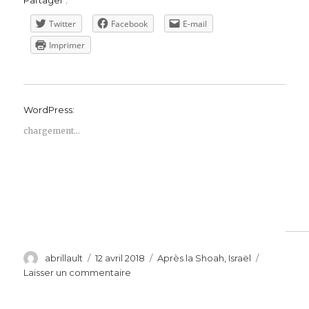
Partager :
Twitter
Facebook
E-mail
Imprimer
WordPress:
chargement…
Auteur
Publié
Catégories
abrillault
12 avril 2018
Après la Shoah
,
Israël
le
sur
Laisser un commentaire
A
l’occasion