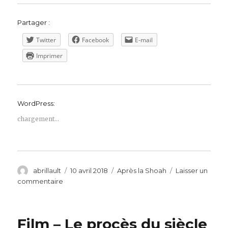
Partager :
Twitter
Facebook
E-mail
Imprimer
WordPress:
chargement…
Auteur
Publié
Catégories
abrillault
10 avril 2018
Après la Shoah
Laisser un
le
sur
commentaire
11et
12
avril
Film – Le procès du siècle
2018.