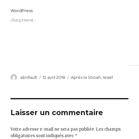
WordPress:
chargement…
Auteur
Publié
Catégories
abrillault
12 avril 2018
Après la Shoah
,
Israël
le
Laisser un commentaire
Votre adresse e-mail ne sera pas publiée.
Les champs
obligatoires sont indiqués avec
*