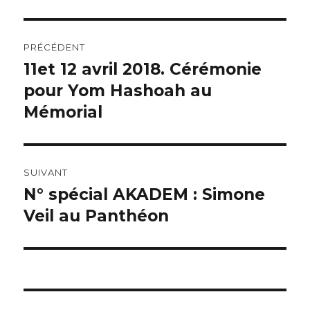
Navigation
PRÉCÉDENT
de
11et 12 avril 2018. Cérémonie
Article
précédent :
pour Yom Hashoah au
l’article
Mémorial
SUIVANT
N° spécial AKADEM : Simone
Article
suivant :
Veil au Panthéon