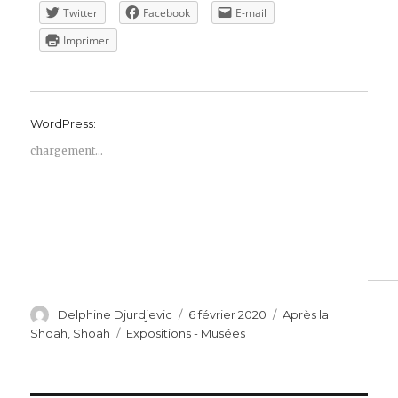
Twitter
Facebook
E-mail
Imprimer
WordPress:
chargement…
Auteur
Publié
Catégories
Delphine Djurdjevic
6 février 2020
Après la
le
Étiquettes
Shoah
,
Shoah
Expositions - Musées