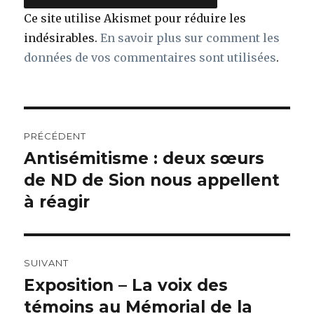
Ce site utilise Akismet pour réduire les
indésirables.
En savoir plus sur comment les
données de vos commentaires sont utilisées
.
Navigation
PRÉCÉDENT
de
Antisémitisme : deux sœurs
Article
précédent :
de ND de Sion nous appellent
l’article
à réagir
SUIVANT
Exposition – La voix des
Article
suivant :
témoins au Mémorial de la