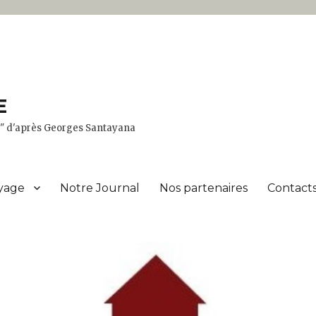
E
er" d'après Georges Santayana
yage
Notre Journal
Nos partenaires
Contacts