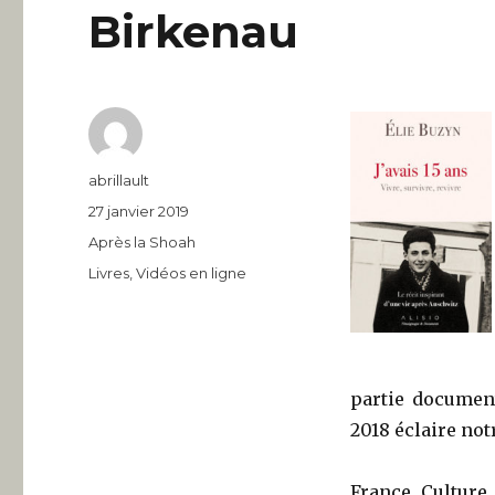
Birkenau
Auteur
abrillault
Publié
27 janvier 2019
le
Catégories
Après la Shoah
Étiquettes
Livres
,
Vidéos en ligne
partie document
2018 éclaire not
France Culture