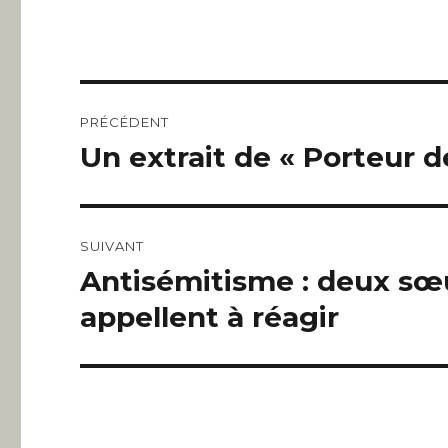
Navigation
PRÉCÉDENT
de
Un extrait de « Porteur 
Article
précédent :
l’article
SUIVANT
Antisémitisme : deux sœ
Article
suivant :
appellent à réagir