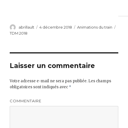
Auteur
Publié
Catégories
Étiqu
abrillault
4 décembre 2018
Animations du train
le
TDM 2018
Laisser un commentaire
Votre adresse e-mail ne sera pas publiée.
Les champs
obligatoires sont indiqués avec
*
COMMENTAIRE