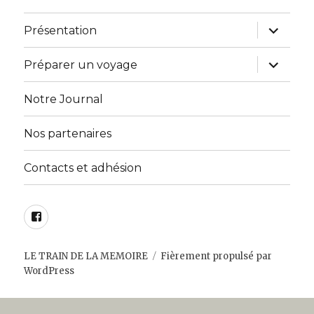
ouvrir
Présentation
le
sous-
menu
ouvrir
Préparer un voyage
le
sous-
menu
Notre Journal
Nos partenaires
Contacts et adhésion
Facebook
LE TRAIN DE LA MEMOIRE
Fièrement propulsé par
WordPress