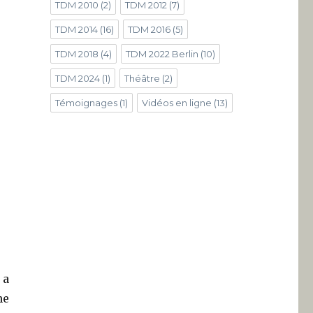
TDM 2010
(2)
TDM 2012
(7)
TDM 2014
(16)
TDM 2016
(5)
TDM 2018
(4)
TDM 2022 Berlin
(10)
TDM 2024
(1)
Théâtre
(2)
Témoignages
(1)
Vidéos en ligne
(13)
 a
ne