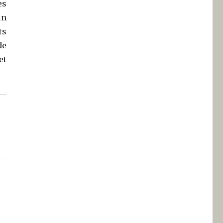
es
un
ts
de
et