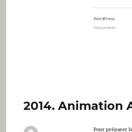
le
droit
?
WordPress:
chargement…
2014. Animation
Pour préparer le