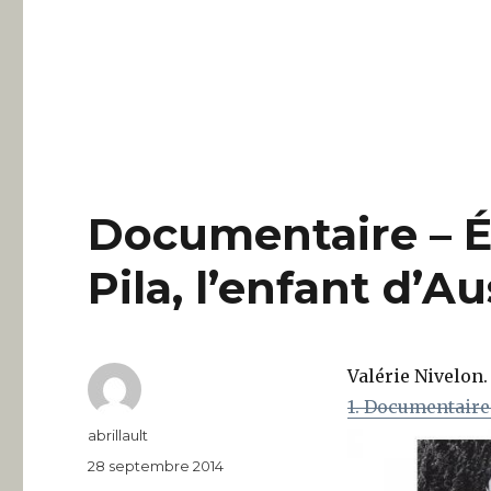
Documentaire – É
Pila, l’enfant d’A
Valérie Nivelon.
1. Documentaire
Auteur
abrillault
Publié
28 septembre 2014
le