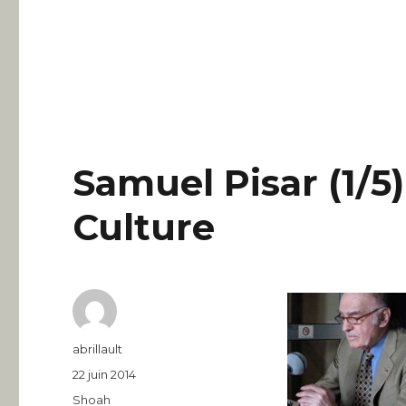
Samuel Pisar (1/5)
Culture
Auteur
abrillault
Publié
22 juin 2014
le
Catégories
Shoah