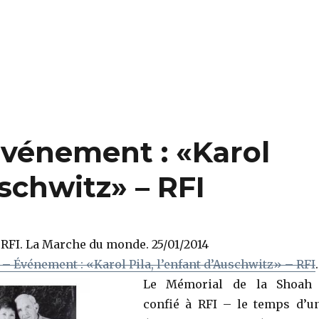
vénement : «Karol
uschwitz» – RFI
 RFI. La Marche du monde. 25/01/2014
 – Événement : «Karol Pila, l’enfant d’Auschwitz» – RFI
.
Le Mémorial de la Shoah
confié à RFI – le temps d’u