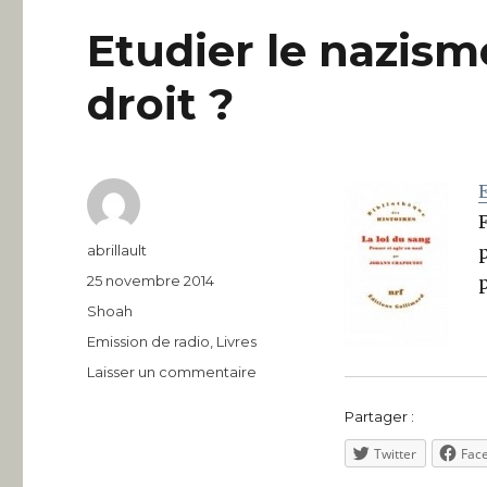
Etudier le nazis
droit ?
F
Auteur
abrillault
p
Publié
25 novembre 2014
p
le
Catégories
Shoah
Étiquettes
Emission de radio
,
Livres
sur
Laisser un commentaire
Etudier
le
Partager :
nazisme
Twitter
Fac
pour
comprendre