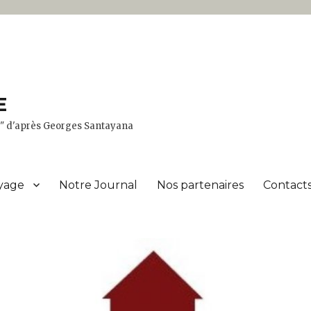
E
er" d'après Georges Santayana
yage
Notre Journal
Nos partenaires
Contacts