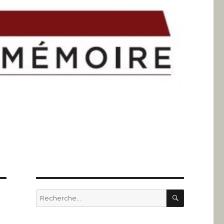
RECHERC
Recherche
pour
: