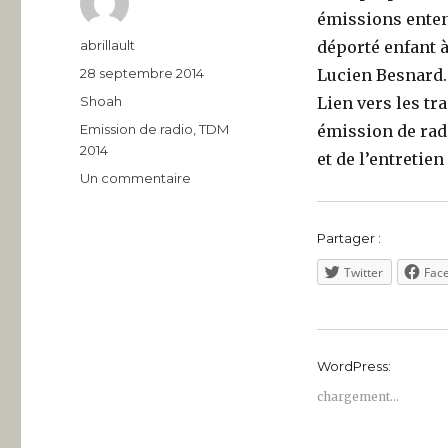
émissions ente
Auteur
abrillault
déporté enfant 
Publié
28 septembre 2014
Lucien Besnard.
le
Catégories
Shoah
Lien vers les tr
Étiquettes
Emission de radio
,
TDM
émission de ra
2014
et de l’entretien
sur
Un commentaire
2014.
Animation
Partager :
Aumonerie
d’Amboise
Twitter
Fac
WordPress:
chargement…