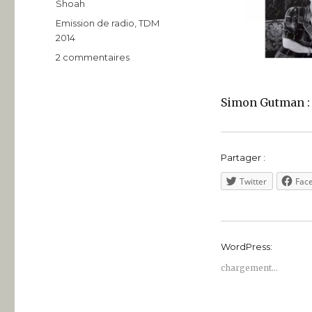
Catégories
Shoah
Étiquettes
Emission de radio
,
TDM
2014
sur
2 commentaires
Documentaire
–
Événement
Simon Gutman : d
:
«Karol
Pila,
Partager :
l’enfant
d’Auschwitz»
Twitter
Fac
–
RFI
WordPress:
chargement…