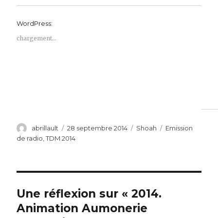
WordPress:
chargement…
Auteur
Publié
Catégories
Étiquettes
abrillault
28 septembre 2014
Shoah
Emission
le
de radio
,
TDM 2014
Une réflexion sur « 2014.
Animation Aumonerie