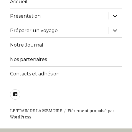
Accueil
ouvrir
Présentation
le
sous-
menu
ouvrir
Préparer un voyage
le
sous-
menu
Notre Journal
Nos partenaires
Contacts et adhésion
Facebook
LE TRAIN DE LA MEMOIRE
Fièrement propulsé par
WordPress