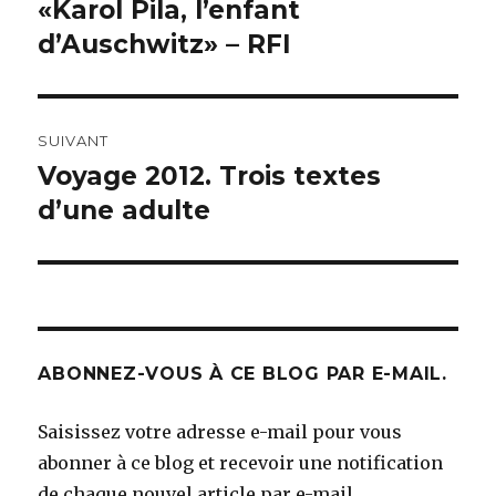
précédent :
«Karol Pila, l’enfant
l’article
d’Auschwitz» – RFI
SUIVANT
Voyage 2012. Trois textes
Article
suivant :
d’une adulte
ABONNEZ-VOUS À CE BLOG PAR E-MAIL.
Saisissez votre adresse e-mail pour vous
abonner à ce blog et recevoir une notification
de chaque nouvel article par e-mail.