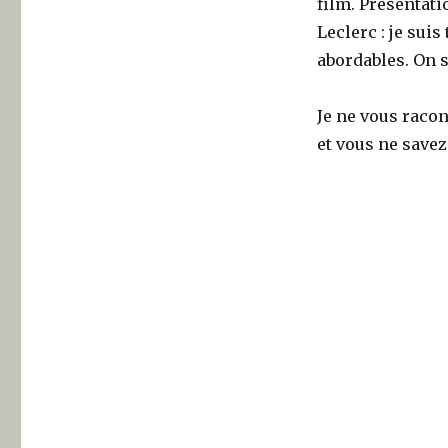
film. Présentati
Leclerc : je sui
abordables. On s
Je ne vous racont
et vous ne savez