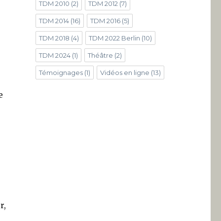
TDM 2010
(2)
TDM 2012
(7)
TDM 2014
(16)
TDM 2016
(5)
TDM 2018
(4)
TDM 2022 Berlin
(10)
TDM 2024
(1)
Théâtre
(2)
Témoignages
(1)
Vidéos en ligne
(13)
e
r,