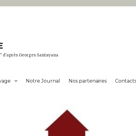
E
er" d'après Georges Santayana
yage
Notre Journal
Nos partenaires
Contacts