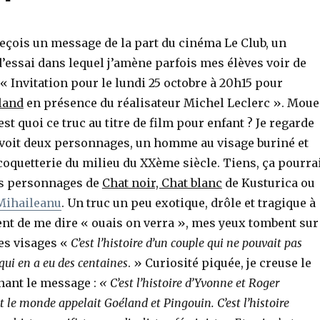
 reçois un message de la part du cinéma Le Club, un
d’essai dans lequel j’amène parfois mes élèves voir de
: « Invitation pour le lundi 25 octobre à 20h15 pour
land
en présence du réalisateur Michel Leclerc ». Moue
est quoi ce truc au titre de film pour enfant ? Je regarde
n voit deux personnages, un homme au visage buriné et
oquetterie du milieu du XXème siècle. Tiens, ça pourra
es personnages de
Chat noir, Chat blanc
de Kusturica ou
Mihaileanu
. Un truc un peu exotique, drôle et tragique à
ent de me dire « ouais on verra », mes yeux tombent sur
les visages «
C’est l’histoire d’un couple qui ne pouvait pas
 qui en a eu des centaines
. » Curiosité piquée, je creuse le
ant le message :
« C’est l’histoire d’Yvonne et Roger
 le monde appelait Goéland et Pingouin. C’est l’histoire