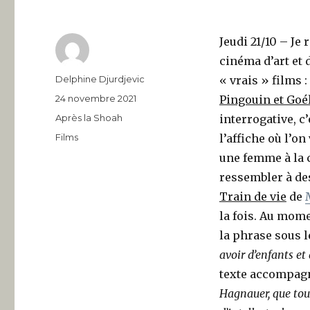
Jeudi 21/10 – Je
cinéma d’art et 
Auteur
Delphine Djurdjevic
« vrais » films 
Publié
24 novembre 2021
Pingouin et Goé
le
Catégories
Après la Shoah
interrogative, c’
Étiquettes
Films
l’affiche où l’o
une femme à la c
ressembler à d
Train de vie
de
la fois. Au mom
la phrase sous 
avoir d’enfants et
texte accompagn
Hagnauer, que tout