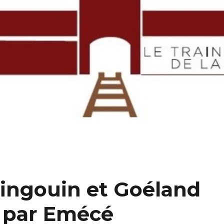
Pingouin et Goéland
c par Emécé