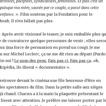
archistes, pacifistes, syndicalistes, féministes. Et puis c’est un
 puisque ma mère, sauvée par ce couple, a passé dans cette
enfance.
». Film soutenu par la Fondation pour le
oah. Il n’en fallait pas plus.
 Après avoir visionné le teaser, je suis emballée plus q
te de convaincre quelque personnes de venir ; elles sero
ux (ma force de persuasion en prend un coup). Je me
 sur Michel Leclerc, ça ne me dit rien au départ (Pard
in oui !
Le nom des gens
,
Fais pas ci, Fais pas ça
…ok,
kipédia, ils disent « documentaire ».
 retrouve devant le cinéma une file heureuse d’être en
es spectateurs du film. Dans la petite salle aux sièges
déjà chaud. Chacun a à la main la plaquette présentant le
 lisent avec attention. Je préfère me laisser porter par l