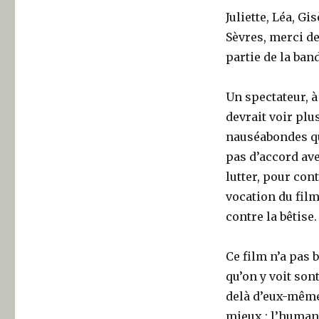
Juliette, Léa, Gi
Sèvres, merci d
partie de la ban
Un spectateur, à 
devrait voir pl
nauséabondes qu
pas d’accord ave
lutter, pour con
vocation du fil
contre la bêtise.
Ce film n’a pas 
qu’on y voit son
delà d’eux-même
mieux : l’human