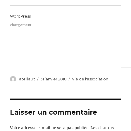
WordPress:
chargement…
Auteur
Publié
Catégories
abrillault
31 janvier 2018
Vie de l'association
le
Laisser un commentaire
Votre adresse e-mail ne sera pas publiée.
Les champs