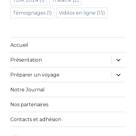
TDM 2024
(1)
Théâtre
(2)
Témoignages
(1)
Vidéos en ligne
(13)
Accueil
ouvrir
Présentation
le
sous-
menu
ouvrir
Préparer un voyage
le
sous-
menu
Notre Journal
Nos partenaires
Contacts et adhésion