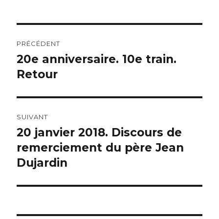
Navigation
PRÉCÉDENT
de
20e anniversaire. 10e train.
Article
précédent :
Retour
l’article
SUIVANT
20 janvier 2018. Discours de
Article
suivant :
remerciement du père Jean
Dujardin