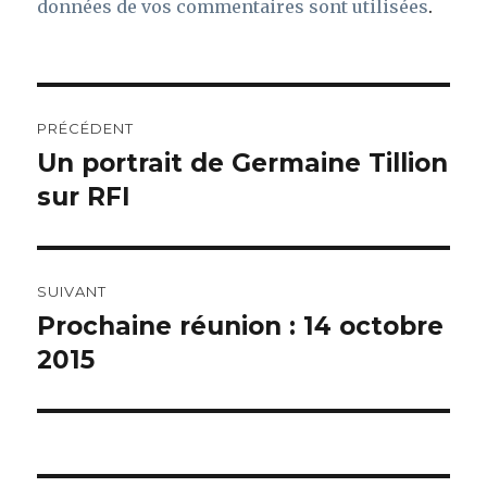
données de vos commentaires sont utilisées
.
Navigation
PRÉCÉDENT
de
Un portrait de Germaine Tillion
Article
précédent :
sur RFI
l’article
SUIVANT
Prochaine réunion : 14 octobre
Article
suivant :
2015