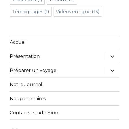
Témoignages
(1)
Vidéos en ligne
(13)
Accueil
ouvrir
Présentation
le
sous-
menu
ouvrir
Préparer un voyage
le
sous-
menu
Notre Journal
Nos partenaires
Contacts et adhésion