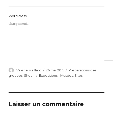
WordPress:
chargement…
Auteur
Publié
Catégories
Valérie Maillard
26 mai 2015
Préparations des
le
Étiquettes
groupes
,
Shoah
Expositions - Musées
,
Sites
Laisser un commentaire