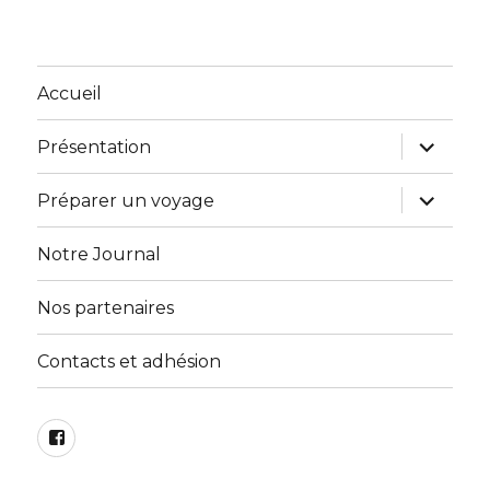
Accueil
ouvrir
Présentation
le
sous-
menu
ouvrir
Préparer un voyage
le
sous-
menu
Notre Journal
Nos partenaires
Contacts et adhésion
Facebook