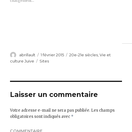
chargement…
Auteur
Publié
Catégories
abrillault
1 février 2015
20e-21e siècles
,
Vie et
le
Étiquettes
culture Juive
Sites
Laisser un commentaire
Votre adresse e-mail ne sera pas publiée.
Les champs
obligatoires sont indiqués avec
*
COMMENTAIRE