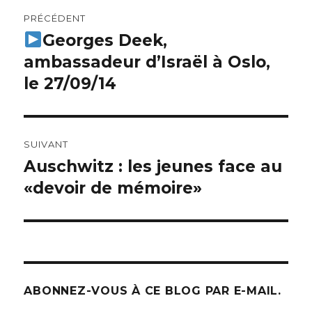
Navigation
PRÉCÉDENT
de
Georges Deek,
Article
précédent :
ambassadeur d’Israël à Oslo,
l’article
le 27/09/14
SUIVANT
Auschwitz : les jeunes face au
Article
suivant :
«devoir de mémoire»
ABONNEZ-VOUS À CE BLOG PAR E-MAIL.