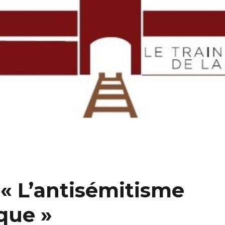
 « L’antisémitisme
que »