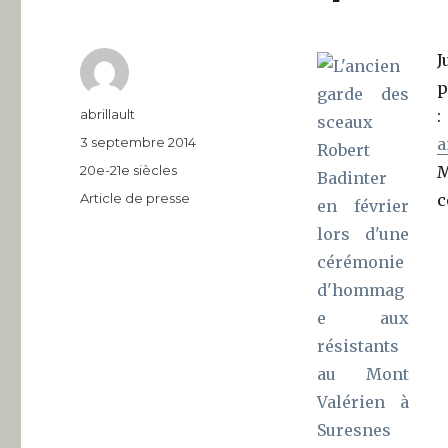
J
p
Auteur
abrillault
Publié
3 septembre 2014
a
le
Catégories
20e-21e siècles
M
Étiquettes
Article de presse
c