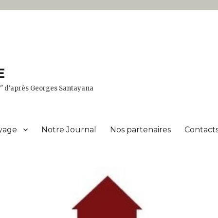
E
er" d'après Georges Santayana
yage
Notre Journal
Nos partenaires
Contacts