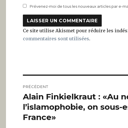
Prévenez-moi de tous les nouveaux articles par e-mai
Ce site utilise Akismet pour réduire les indés
commentaires sont utilisées
.
Navigation
PRÉCÉDENT
de
Alain Finkielkraut : «Au 
Article
précédent :
l’article
l’islamophobie, on sous-e
France»