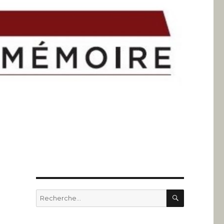
RECHERC
Recherche
pour
: