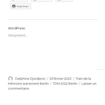
Imprimer
WordPress:
chargement…
Auteur
Publié
Catégories
Delphine Djurdjevic
25 février 2023
Train de la
le
Étiquettes
Mémoire autrement Berlin
TDM 2022 Berlin
Laisser un
sur
commentaire
Train
de
la