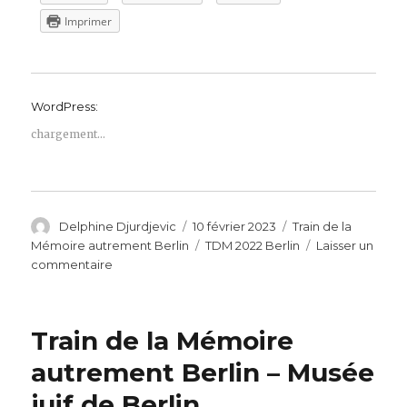
Imprimer
WordPress:
chargement…
Auteur
Publié
Catégories
Delphine Djurdjevic
10 février 2023
Train de la
le
Étiquettes
Mémoire autrement Berlin
TDM 2022 Berlin
Laisser un
sur
commentaire
Train
de
la
Train de la Mémoire
Mémoire
autrement
autrement Berlin – Musée
Berlin
juif de Berlin
–