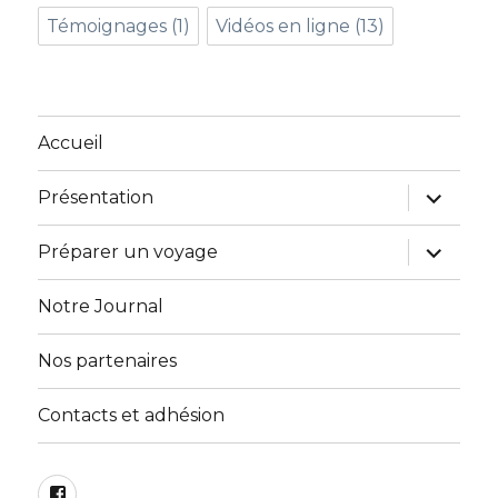
Témoignages
(1)
Vidéos en ligne
(13)
Accueil
ouvrir
Présentation
le
sous-
menu
ouvrir
Préparer un voyage
le
sous-
menu
Notre Journal
Nos partenaires
Contacts et adhésion
Facebook