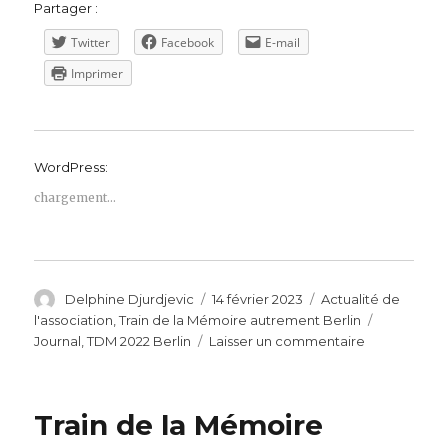
Partager :
Twitter
Facebook
E-mail
Imprimer
WordPress:
chargement…
Auteur
Publié
Catégories
Delphine Djurdjevic
14 février 2023
Actualité de
le
Étiquettes
l'association
,
Train de la Mémoire autrement Berlin
sur
Journal
,
TDM 2022 Berlin
Laisser un commentaire
8ème
édition
du
Train de la Mémoire
Journal
–