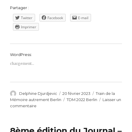
Partager :
Twitter
Facebook
E-mail
Imprimer
WordPress:
chargement…
Auteur
Publié
Catégories
Delphine Djurdjevic
20 février 2023
Train de la
le
Étiquettes
Mémoire autrement Berlin
TDM 2022 Berlin
Laisser un
sur
commentaire
Train
de
la
8ème édition du Journal –
Mémoire