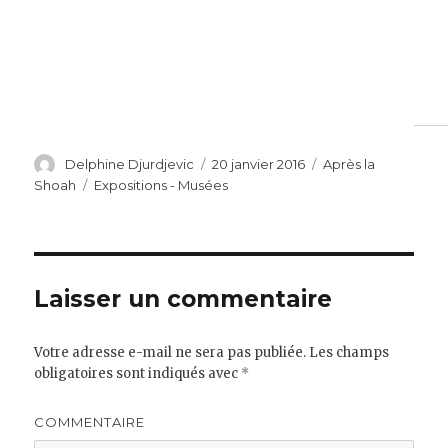
Auteur
Publié
Catégories
Delphine Djurdjevic
20 janvier 2016
Après la
le
Étiquettes
Shoah
Expositions - Musées
Laisser un commentaire
Votre adresse e-mail ne sera pas publiée.
Les champs
obligatoires sont indiqués avec
*
COMMENTAIRE