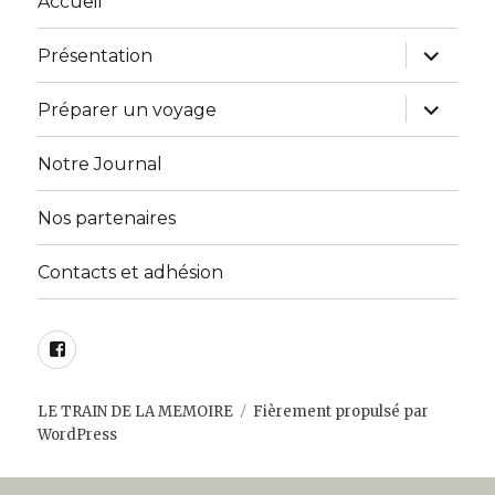
Accueil
ouvrir
Présentation
le
sous-
menu
ouvrir
Préparer un voyage
le
sous-
menu
Notre Journal
Nos partenaires
Contacts et adhésion
Facebook
LE TRAIN DE LA MEMOIRE
Fièrement propulsé par
WordPress