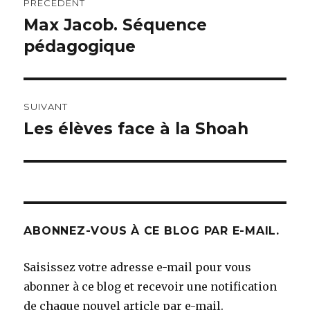
PRÉCÉDENT
de
Max Jacob. Séquence
Article
précédent :
pédagogique
l’article
SUIVANT
Les élèves face à la Shoah
Article
suivant :
ABONNEZ-VOUS À CE BLOG PAR E-MAIL.
Saisissez votre adresse e-mail pour vous
abonner à ce blog et recevoir une notification
de chaque nouvel article par e-mail.