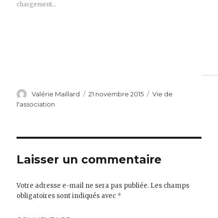
chargement…
Auteur
Publié
Catégories
Valérie Maillard
21 novembre 2015
Vie de
le
l'association
Laisser un commentaire
Votre adresse e-mail ne sera pas publiée.
Les champs
obligatoires sont indiqués avec
*