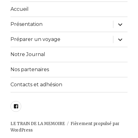
Accueil
ouvrir
Présentation
le
sous-
menu
ouvrir
Préparer un voyage
le
sous-
menu
Notre Journal
Nos partenaires
Contacts et adhésion
Facebook
LE TRAIN DE LA MEMOIRE
Fièrement propulsé par
WordPress