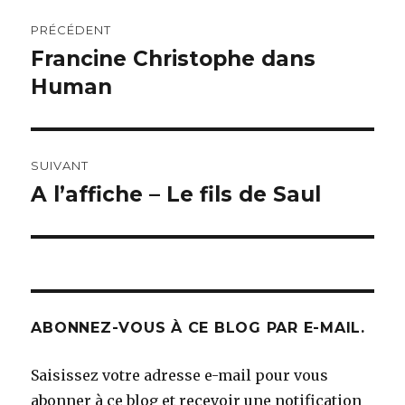
Navigation
PRÉCÉDENT
de
Francine Christophe dans
Article
précédent :
Human
l’article
SUIVANT
A l’affiche – Le fils de Saul
Article
suivant :
ABONNEZ-VOUS À CE BLOG PAR E-MAIL.
Saisissez votre adresse e-mail pour vous
abonner à ce blog et recevoir une notification