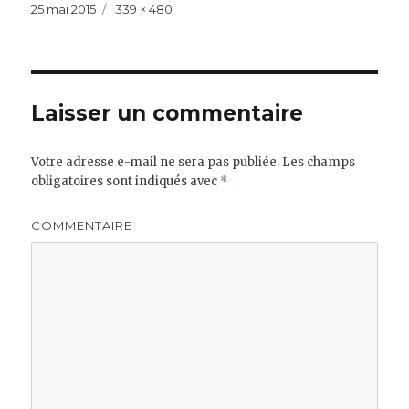
Publié
Taille
25 mai 2015
339 × 480
le
réelle
Laisser un commentaire
Votre adresse e-mail ne sera pas publiée.
Les champs
obligatoires sont indiqués avec
*
COMMENTAIRE