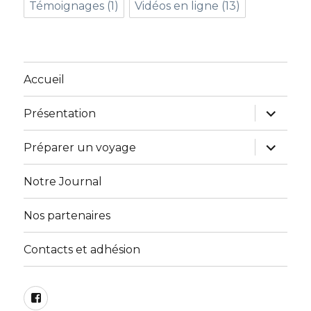
Témoignages
(1)
Vidéos en ligne
(13)
Accueil
ouvrir
Présentation
le
sous-
menu
ouvrir
Préparer un voyage
le
sous-
menu
Notre Journal
Nos partenaires
Contacts et adhésion
Facebook