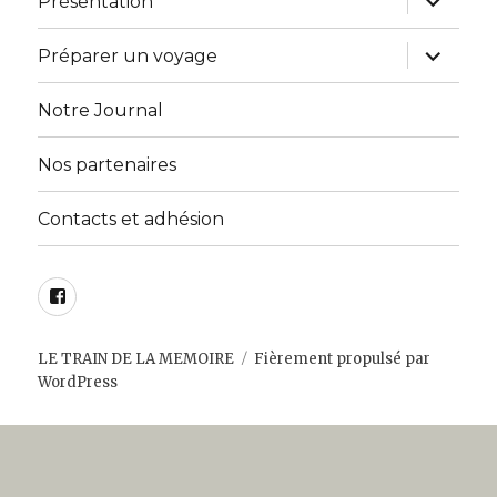
Présentation
le
sous-
menu
ouvrir
Préparer un voyage
le
sous-
menu
Notre Journal
Nos partenaires
Contacts et adhésion
Facebook
LE TRAIN DE LA MEMOIRE
Fièrement propulsé par
WordPress