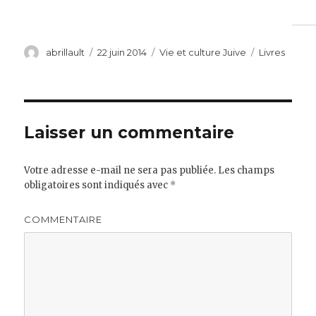
Auteur
Publié
Catégories
Étiquettes
abrillault
22 juin 2014
Vie et culture Juive
Livres
le
Laisser un commentaire
Votre adresse e-mail ne sera pas publiée.
Les champs
obligatoires sont indiqués avec
*
COMMENTAIRE