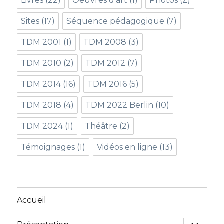
Livres
(22)
Oeuvres d'art
(1)
Photos
(2)
Sites
(17)
Séquence pédagogique
(7)
TDM 2001
(1)
TDM 2008
(3)
TDM 2010
(2)
TDM 2012
(7)
TDM 2014
(16)
TDM 2016
(5)
TDM 2018
(4)
TDM 2022 Berlin
(10)
TDM 2024
(1)
Théâtre
(2)
Témoignages
(1)
Vidéos en ligne
(13)
Accueil
ouvrir