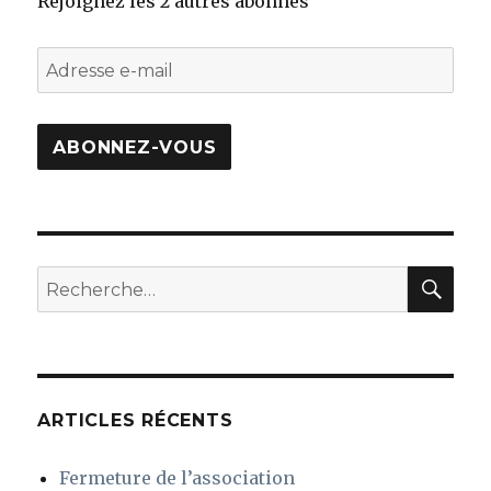
Rejoignez les 2 autres abonnés
Adresse
e-
mail
ABONNEZ-VOUS
REC
Recherche
pour
:
ARTICLES RÉCENTS
Fermeture de l’association