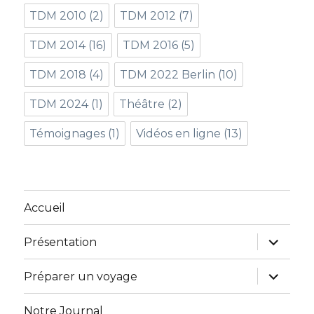
TDM 2010
(2)
TDM 2012
(7)
TDM 2014
(16)
TDM 2016
(5)
TDM 2018
(4)
TDM 2022 Berlin
(10)
TDM 2024
(1)
Théâtre
(2)
Témoignages
(1)
Vidéos en ligne
(13)
Accueil
ouvrir
Présentation
le
sous-
menu
ouvrir
Préparer un voyage
le
sous-
menu
Notre Journal