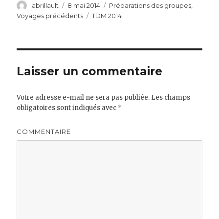
Auteur
Publié
Catégories
abrillault
8 mai 2014
Préparations des groupes
,
le
Étiquettes
Voyages précédents
TDM 2014
Laisser un commentaire
Votre adresse e-mail ne sera pas publiée.
Les champs
obligatoires sont indiqués avec
*
COMMENTAIRE