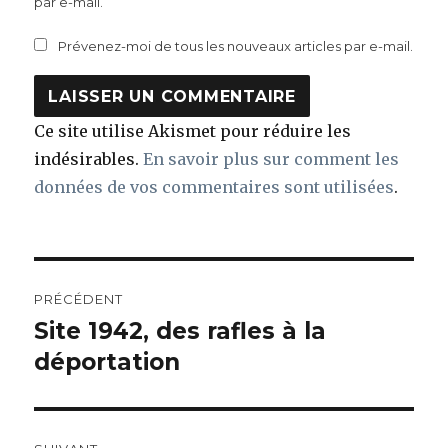
par e-mail.
Prévenez-moi de tous les nouveaux articles par e-mail.
Ce site utilise Akismet pour réduire les
indésirables.
En savoir plus sur comment les
données de vos commentaires sont utilisées
.
Navigation
PRÉCÉDENT
de
Site 1942, des rafles à la
Article
précédent :
déportation
l’article