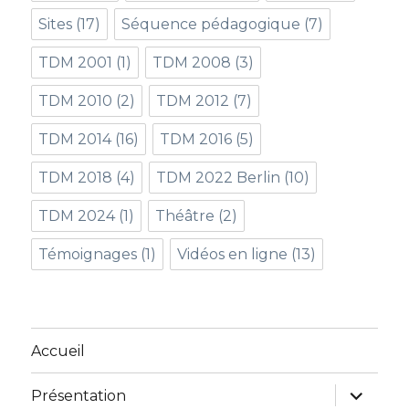
Sites
(17)
Séquence pédagogique
(7)
TDM 2001
(1)
TDM 2008
(3)
TDM 2010
(2)
TDM 2012
(7)
TDM 2014
(16)
TDM 2016
(5)
TDM 2018
(4)
TDM 2022 Berlin
(10)
TDM 2024
(1)
Théâtre
(2)
Témoignages
(1)
Vidéos en ligne
(13)
Accueil
ouvrir
Présentation
le