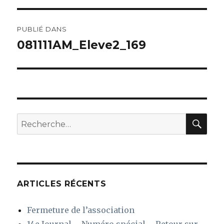
Navigation
PUBLIÉ DANS
de
081111AM_Eleve2_169
l’article
REC
Recherche
pour
:
ARTICLES RÉCENTS
Fermeture de l’association