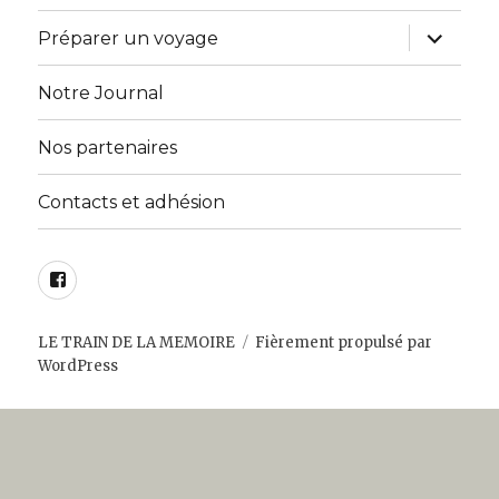
sous-
menu
ouvrir
Préparer un voyage
le
sous-
menu
Notre Journal
Nos partenaires
Contacts et adhésion
Facebook
LE TRAIN DE LA MEMOIRE
Fièrement propulsé par
WordPress