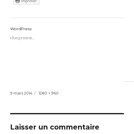
Imprimer
WordPress:
chargement…
Publié
Taille
9 mars 2014
1280 × 960
le
réelle
Laisser un commentaire