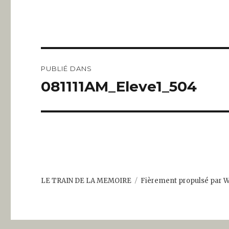
Navigation
PUBLIÉ DANS
de
081111AM_Eleve1_504
l’article
LE TRAIN DE LA MEMOIRE
Fièrement propulsé par 