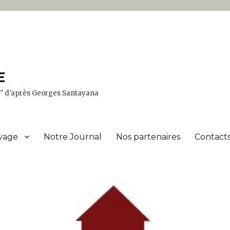
E
er" d'après Georges Santayana
yage
Notre Journal
Nos partenaires
Contacts