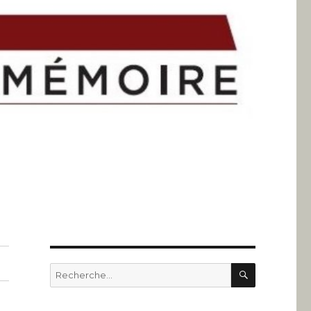
RECHERC
Recherche
pour
: