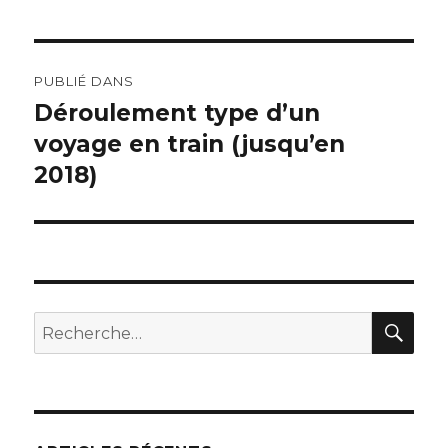
Navigation
PUBLIÉ DANS
de
Déroulement type d’un
voyage en train (jusqu’en
l’article
2018)
REC
Recherche
pour
: