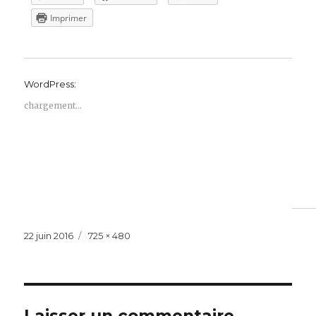
Imprimer
WordPress:
chargement…
Publié
Taille
22 juin 2016
725 × 480
le
réelle