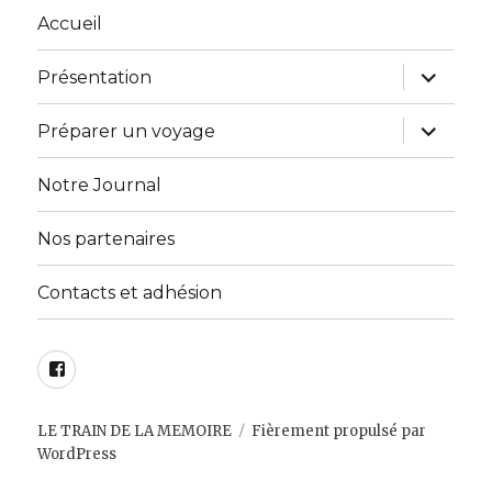
Accueil
ouvrir
Présentation
le
sous-
menu
ouvrir
Préparer un voyage
le
sous-
menu
Notre Journal
Nos partenaires
Contacts et adhésion
Facebook
LE TRAIN DE LA MEMOIRE
Fièrement propulsé par
WordPress