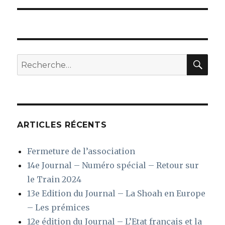
l’article
REC
Recherche
pour
:
ARTICLES RÉCENTS
Fermeture de l’association
14e Journal – Numéro spécial – Retour sur
le Train 2024
13e Edition du Journal – La Shoah en Europe
– Les prémices
12e édition du Journal – L’Etat français et la