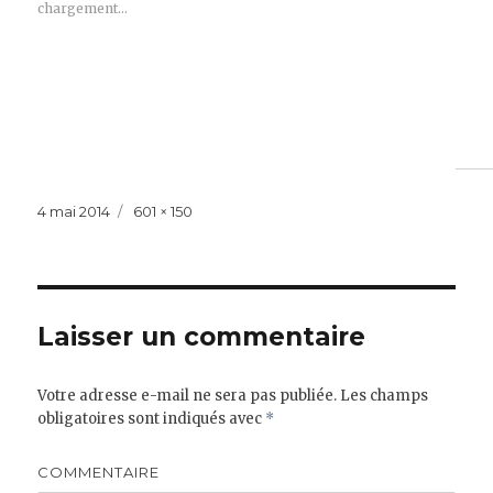
chargement…
Publié
Taille
4 mai 2014
601 × 150
le
réelle
Laisser un commentaire
Votre adresse e-mail ne sera pas publiée.
Les champs
obligatoires sont indiqués avec
*
COMMENTAIRE