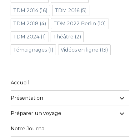
TDM 2014
(16)
TDM 2016
(5)
TDM 2018
(4)
TDM 2022 Berlin
(10)
TDM 2024
(1)
Théâtre
(2)
Témoignages
(1)
Vidéos en ligne
(13)
Accueil
ouvrir
Présentation
le
sous-
menu
ouvrir
Préparer un voyage
le
sous-
menu
Notre Journal