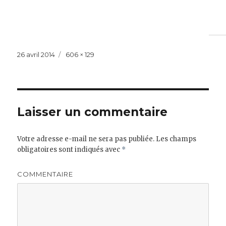
Publié
Taille
26 avril 2014
606 × 129
le
réelle
Laisser un commentaire
Votre adresse e-mail ne sera pas publiée.
Les champs
obligatoires sont indiqués avec
*
COMMENTAIRE