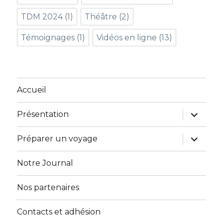
TDM 2024
(1)
Théâtre
(2)
Témoignages
(1)
Vidéos en ligne
(13)
Accueil
ouvrir
Présentation
le
sous-
menu
ouvrir
Préparer un voyage
le
sous-
menu
Notre Journal
Nos partenaires
Contacts et adhésion