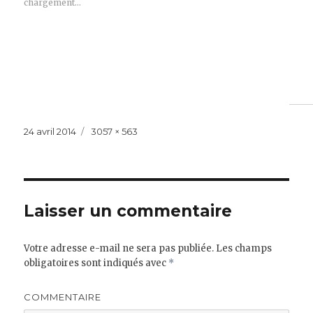
chargement…
Publié
Taille
24 avril 2014
3057 × 563
le
réelle
Laisser un commentaire
Votre adresse e-mail ne sera pas publiée.
Les champs
obligatoires sont indiqués avec
*
COMMENTAIRE