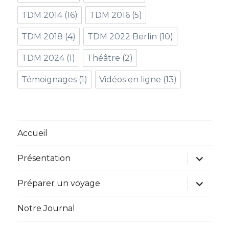
TDM 2014
(16)
TDM 2016
(5)
TDM 2018
(4)
TDM 2022 Berlin
(10)
TDM 2024
(1)
Théâtre
(2)
Témoignages
(1)
Vidéos en ligne
(13)
Accueil
ouvrir
Présentation
le
sous-
menu
ouvrir
Préparer un voyage
le
sous-
menu
Notre Journal