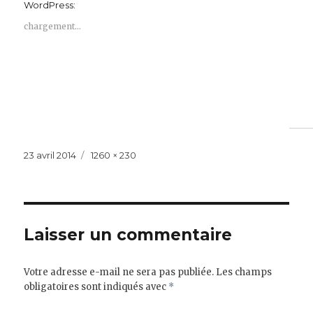
WordPress:
chargement…
Publié
Taille
23 avril 2014
1260 × 230
le
réelle
Laisser un commentaire
Votre adresse e-mail ne sera pas publiée.
Les champs
obligatoires sont indiqués avec
*