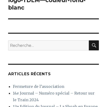
logo-TDLM—couleur-fond-
blanc
l’article
REC
Recherche
pour
:
ARTICLES RÉCENTS
Fermeture de l’association
14e Journal – Numéro spécial – Retour sur
le Train 2024
13e Edition du Journal – La Shoah en Europe