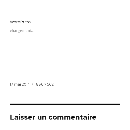
WordPress:
chargement…
Publié
Taille
17 mai 2014
836 × 502
le
réelle
Laisser un commentaire