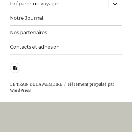
menu
ouvrir
Préparer un voyage
le
sous-
menu
Notre Journal
Nos partenaires
Contacts et adhésion
Facebook
LE TRAIN DE LA MEMOIRE
Fièrement propulsé par
WordPress