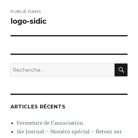
Navigation
PUBLIÉ DANS
de
logo-sidic
l’article
REC
Recherche
pour
:
ARTICLES RÉCENTS
Fermeture de l’association
14e Journal – Numéro spécial – Retour sur