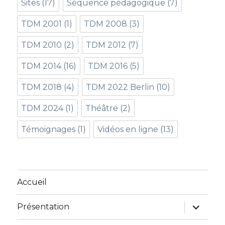
Sites
(17)
Séquence pédagogique
(7)
TDM 2001
(1)
TDM 2008
(3)
TDM 2010
(2)
TDM 2012
(7)
TDM 2014
(16)
TDM 2016
(5)
TDM 2018
(4)
TDM 2022 Berlin
(10)
TDM 2024
(1)
Théâtre
(2)
Témoignages
(1)
Vidéos en ligne
(13)
Accueil
ouvrir
Présentation
le
sous-