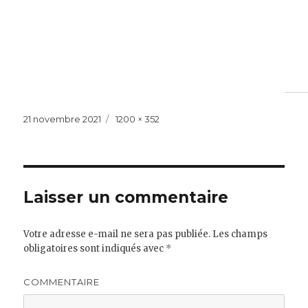
Publié
Taille
21 novembre 2021
1200 × 352
le
réelle
Laisser un commentaire
Votre adresse e-mail ne sera pas publiée.
Les champs
obligatoires sont indiqués avec
*
COMMENTAIRE