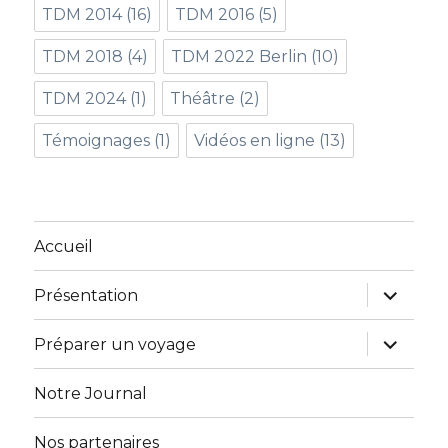
TDM 2014
(16)
TDM 2016
(5)
TDM 2018
(4)
TDM 2022 Berlin
(10)
TDM 2024
(1)
Théâtre
(2)
Témoignages
(1)
Vidéos en ligne
(13)
Accueil
ouvrir
Présentation
le
sous-
menu
ouvrir
Préparer un voyage
le
sous-
menu
Notre Journal
Nos partenaires