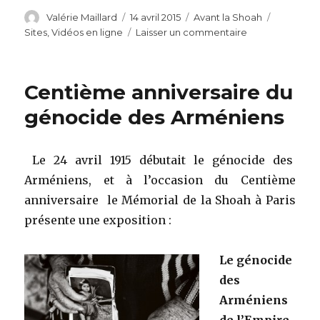
Auteur
Publié
Catégories
Étiquette
Valérie Maillard
14 avril 2015
Avant la Shoah
le
sur
Sites
,
Vidéos en ligne
Laisser un commentaire
Génocide
arménien,
le
Centième anniversaire du
spectre
de
génocide des Arméniens
1915
Le 24 avril 1915 débutait le génocide des
Arméniens, et à l’occasion du Centième
anniversaire le Mémorial de la Shoah à Paris
présente une exposition :
Le génocide
des
Arméniens