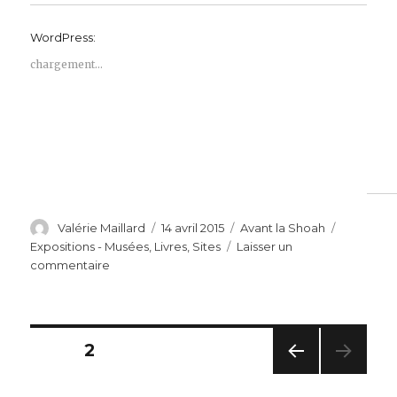
WordPress:
chargement…
Auteur
Publié
Catégories
Étiquette
Valérie Maillard
14 avril 2015
Avant la Shoah
le
Expositions - Musées
,
Livres
,
Sites
Laisser un
sur
commentaire
Centième
anniversaire
du
génocide
Navigation
PAGE
2
des
Arméniens
PAG
des