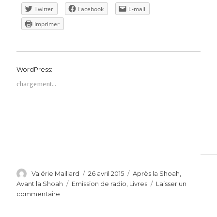
Twitter
Facebook
E-mail
Imprimer
WordPress:
chargement…
Auteur
Publié
Catégories
Valérie Maillard
26 avril 2015
Après la Shoah
,
le
Étiquettes
Avant la Shoah
Emission de radio
,
Livres
Laisser un
sur
commentaire
Légendes
du