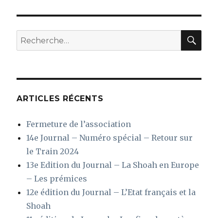
E
PRÉC
articles
ÉDE
NTE
REC
Recherche
pour
:
ARTICLES RÉCENTS
Fermeture de l’association
14e Journal – Numéro spécial – Retour sur
le Train 2024
13e Edition du Journal – La Shoah en Europe
– Les prémices
12e édition du Journal – L’Etat français et la
Shoah