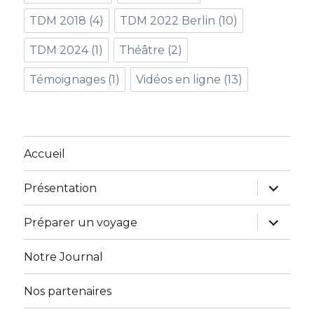
TDM 2018
(4)
TDM 2022 Berlin
(10)
TDM 2024
(1)
Théâtre
(2)
Témoignages
(1)
Vidéos en ligne
(13)
Accueil
ouvrir
Présentation
le
sous-
menu
ouvrir
Préparer un voyage
le
sous-
menu
Notre Journal
Nos partenaires