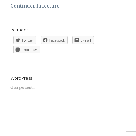
de « Génocide arménien, le spec
Continuer la lecture
Partager :
Twitter
Facebook
E-mail
Imprimer
WordPress:
chargement…