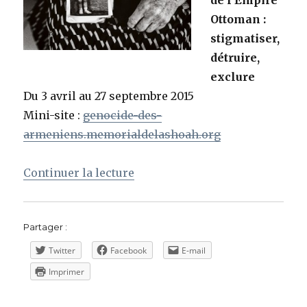
de l’Empire
Ottoman :
stigmatiser,
détruire,
exclure
Du 3 avril au 27 septembre 2015
Mini-site :
genocide-des-
armeniens.memorialdelashoah.org
de « Centième anniversaire du
Continuer la lecture
Partager :
Twitter
Facebook
E-mail
Imprimer