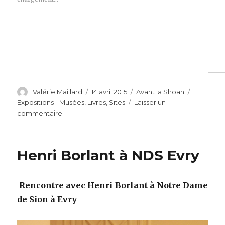
Auteur
Publié
Catégories
Étiquette
Valérie Maillard
14 avril 2015
Avant la Shoah
le
Expositions - Musées
,
Livres
,
Sites
Laisser un
sur
commentaire
Centième
anniversaire
du
Henri Borlant à NDS Evry
génocide
des
Arméniens
Rencontre avec Henri Borlant à Notre Dame
de Sion à Evry