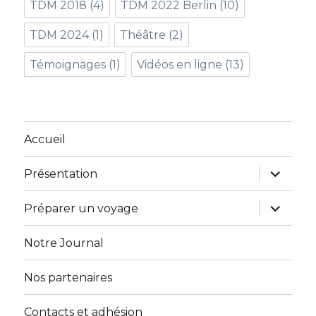
TDM 2018
(4)
TDM 2022 Berlin
(10)
TDM 2024
(1)
Théâtre
(2)
Témoignages
(1)
Vidéos en ligne
(13)
Accueil
ouvrir
Présentation
le
sous-
menu
ouvrir
Préparer un voyage
le
sous-
menu
Notre Journal
Nos partenaires
Contacts et adhésion