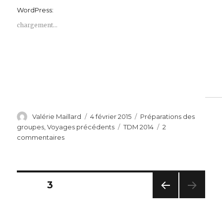
WordPress:
chargement…
Auteur
Publié
Catégories
Valérie Maillard
4 février 2015
Préparations des
le
Étiquettes
groupes
,
Voyages précédents
TDM 2014
2
sur
commentaires
Henri
Borlant
à
NDS
Navigation
PAGE
3
Evry
PAG
des
E