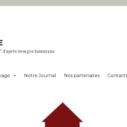
E
er" d'après Georges Santayana
yage
Notre Journal
Nos partenaires
Contacts