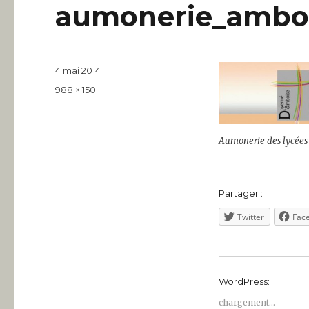
aumonerie_ambo
Publié
4 mai 2014
le
Taille
988 × 150
réelle
Aumonerie des lycées 
Partager :
Twitter
Fac
WordPress:
chargement…