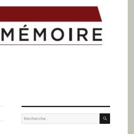
RECHERC
Recherche
pour
: