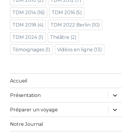
TDM 2010
(2)
TDM 2012
(7)
TDM 2014
(16)
TDM 2016
(5)
TDM 2018
(4)
TDM 2022 Berlin
(10)
TDM 2024
(1)
Théâtre
(2)
Témoignages
(1)
Vidéos en ligne
(13)
Accueil
ouvrir
Présentation
le
sous-
menu
ouvrir
Préparer un voyage
le
sous-
menu
Notre Journal