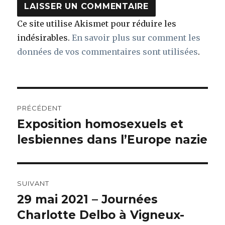
Ce site utilise Akismet pour réduire les
indésirables.
En savoir plus sur comment les
données de vos commentaires sont utilisées
.
Navigation
PRÉCÉDENT
de
Exposition homosexuels et
Article
précédent :
lesbiennes dans l’Europe nazie
l’article
SUIVANT
29 mai 2021 – Journées
Article
suivant :
Charlotte Delbo à Vigneux-