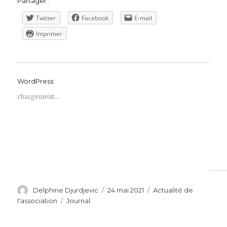
Partager :
Twitter
Facebook
E-mail
Imprimer
WordPress:
chargement…
Auteur
Publié
Catégories
Delphine Djurdjevic
24 mai 2021
Actualité de
le
Étiquettes
l'association
Journal