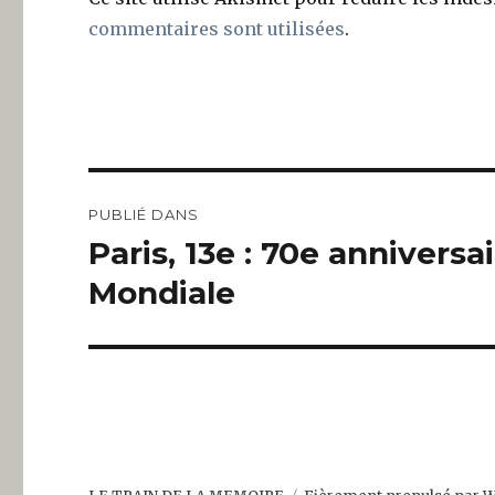
commentaires sont utilisées
.
Navigation
PUBLIÉ DANS
de
Paris, 13e : 70e annivers
l’article
Mondiale