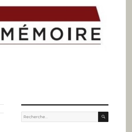
RECHERC
Recherche
pour
: