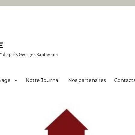
E
er" d'après Georges Santayana
yage
Notre Journal
Nos partenaires
Contacts